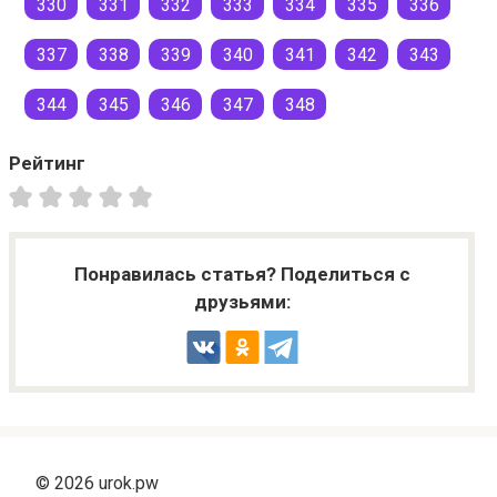
330
331
332
333
334
335
336
337
338
339
340
341
342
343
344
345
346
347
348
Рейтинг
Понравилась статья? Поделиться с
друзьями:
© 2026 urok.pw