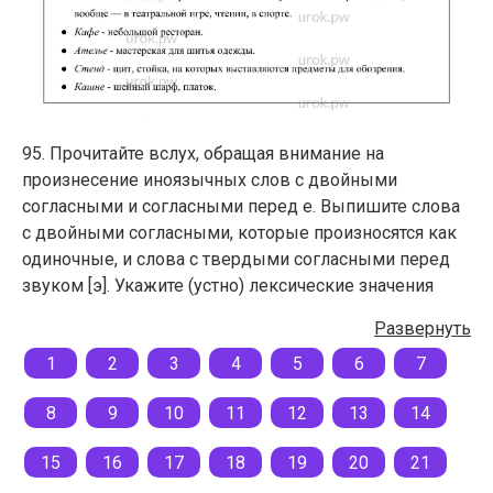
95. Прочитайте вслух, обращая внимание на
произнесение иноязычных слов с двойными
согласными и согласными перед е. Выпишите слова
с двойными согласными, которые произносятся как
одиночные, и слова с твердыми согласными перед
звуком [э]. Укажите (устно) лексические значения
выписанных слов.
Развернуть
1
2
3
4
5
6
7
8
9
10
11
12
13
14
15
16
17
18
19
20
21