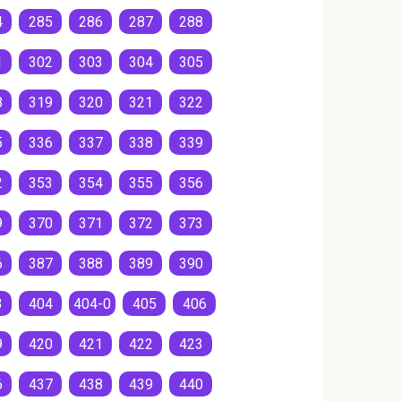
4
285
286
287
288
1
302
303
304
305
8
319
320
321
322
5
336
337
338
339
2
353
354
355
356
9
370
371
372
373
6
387
388
389
390
3
404
404-0
405
406
9
420
421
422
423
6
437
438
439
440