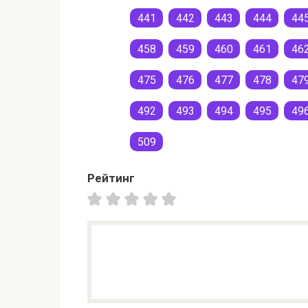
441
442
443
444
44
458
459
460
461
46
475
476
477
478
47
492
493
494
495
49
509
Рейтинг