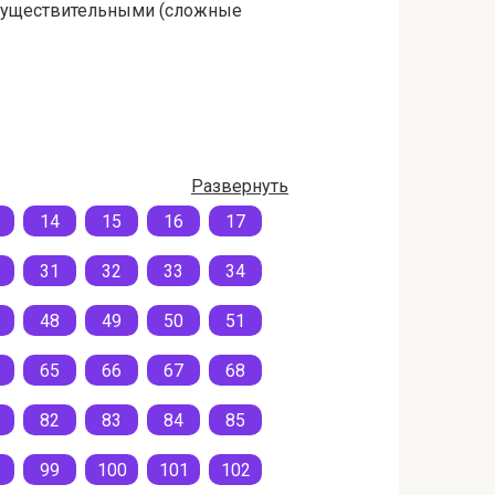
с существительными (сложные
Развернуть
14
15
16
17
31
32
33
34
48
49
50
51
65
66
67
68
82
83
84
85
99
100
101
102