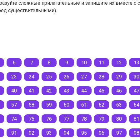
 образуйте сложные прилагательные и запишите их вместе 
ред существительными).
6
7
8
9
10
11
12
13
23
24
25
26
27
28
29
30
40
41
42
43
44
45
46
47
57
58
59
60
61
62
63
64
74
75
76
77
78
79
80
81
91
92
93
94
95
96
97
98