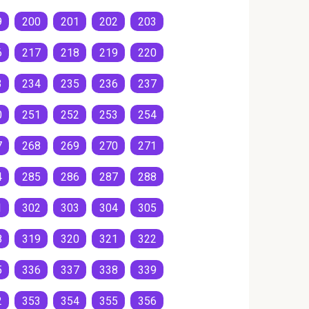
9
200
201
202
203
6
217
218
219
220
3
234
235
236
237
0
251
252
253
254
7
268
269
270
271
4
285
286
287
288
1
302
303
304
305
8
319
320
321
322
5
336
337
338
339
2
353
354
355
356