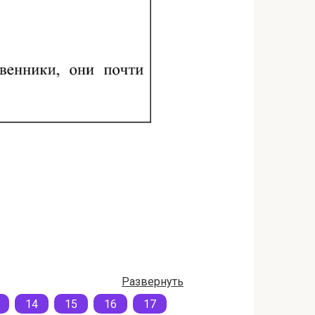
Развернуть
14
15
16
17