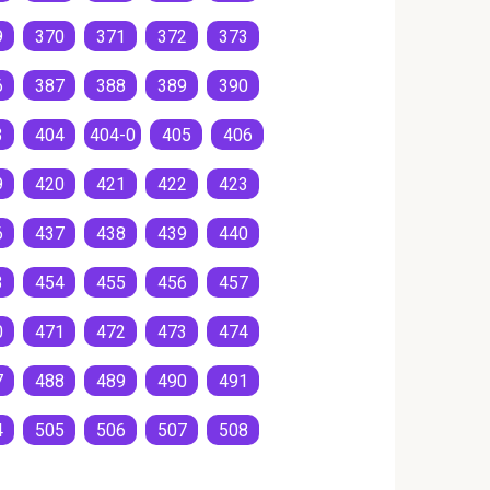
9
370
371
372
373
6
387
388
389
390
3
404
404-0
405
406
9
420
421
422
423
6
437
438
439
440
3
454
455
456
457
0
471
472
473
474
7
488
489
490
491
4
505
506
507
508