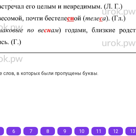
ие слов, в которых были пропущены буквы.
6
7
8
9
10
11
12
13