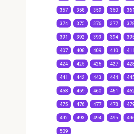
357
358
359
360
36
374
375
376
377
37
391
392
393
394
39
407
408
409
410
41
424
425
426
427
42
441
442
443
444
44
458
459
460
461
46
475
476
477
478
47
492
493
494
495
49
509