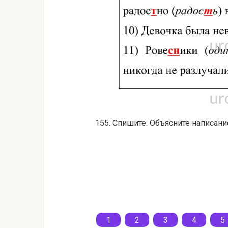
155. Спишите. Объясните написан
1
2
3
4
5