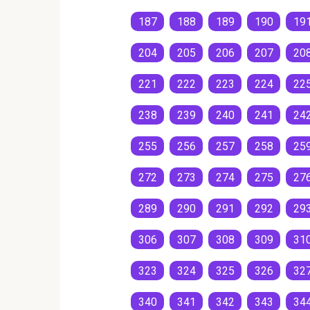
187
188
189
190
19
204
205
206
207
20
221
222
223
224
22
238
239
240
241
24
255
256
257
258
25
272
273
274
275
27
289
290
291
292
29
306
307
308
309
31
323
324
325
326
32
340
341
342
343
34