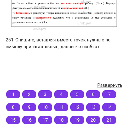
251. Спишите, вставляя вместо точек нужные по
смыслу прилагательные, данные в скобках.
Развернуть
1
2
3
4
5
6
7
8
9
10
11
12
13
14
15
16
17
18
19
20
21