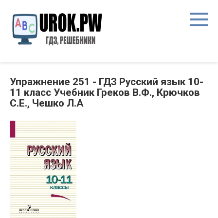
Упражнение 251 - ГДЗ Русский язык 10-
11 класс Учебник Греков В.Ф., Крючков
С.Е., Чешко Л.А