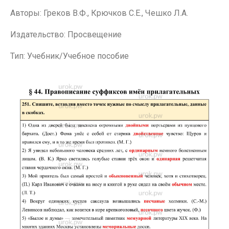
Авторы: Греков В.Ф., Крючков С.Е., Чешко Л.А.
Издательство: Просвещение
Тип: Учебник/Учебное пособие