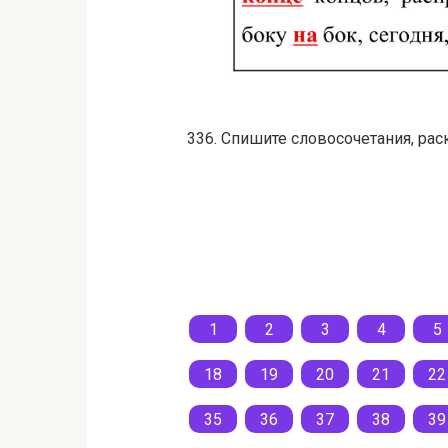
336. Спишите словосочетания, рас
1
2
3
4
5
18
19
20
21
22
35
36
37
38
39