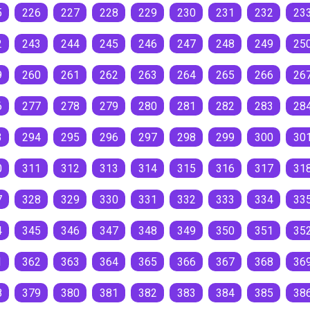
5
226
227
228
229
230
231
232
23
2
243
244
245
246
247
248
249
25
9
260
261
262
263
264
265
266
26
6
277
278
279
280
281
282
283
28
3
294
295
296
297
298
299
300
30
0
311
312
313
314
315
316
317
31
7
328
329
330
331
332
333
334
33
4
345
346
347
348
349
350
351
35
1
362
363
364
365
366
367
368
36
8
379
380
381
382
383
384
385
38