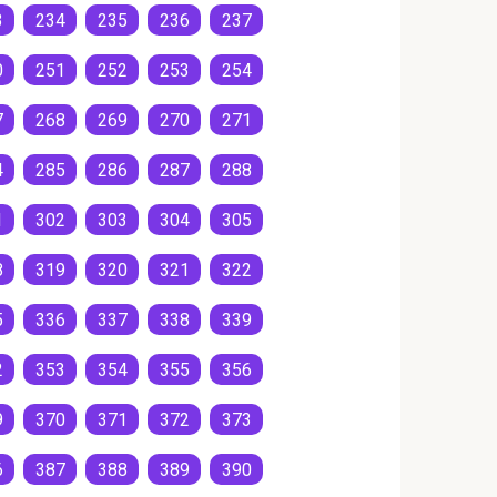
3
234
235
236
237
0
251
252
253
254
7
268
269
270
271
4
285
286
287
288
1
302
303
304
305
8
319
320
321
322
5
336
337
338
339
2
353
354
355
356
9
370
371
372
373
6
387
388
389
390