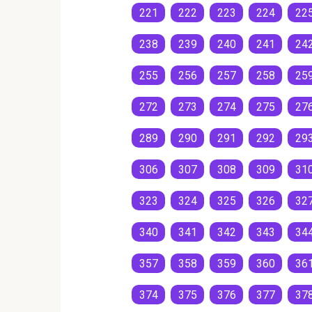
221
222
223
224
22
238
239
240
241
24
255
256
257
258
25
272
273
274
275
27
289
290
291
292
29
306
307
308
309
31
323
324
325
326
32
340
341
342
343
34
357
358
359
360
36
374
375
376
377
37