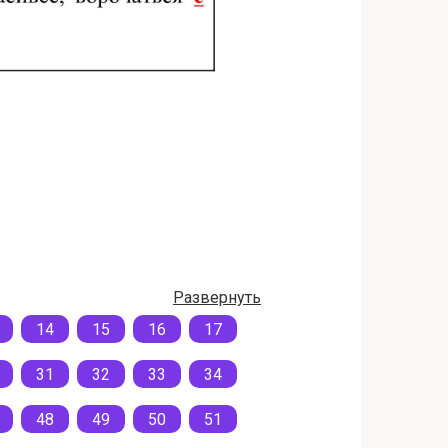
Развернуть
14
15
16
17
31
32
33
34
48
49
50
51