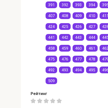
391
392
393
394
39
407
408
409
410
41
424
425
426
427
42
441
442
443
444
44
458
459
460
461
46
475
476
477
478
47
492
493
494
495
49
509
Рейтинг