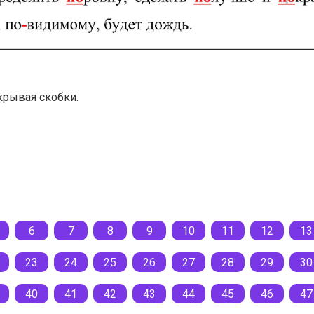
крывая скобки.
6
7
8
9
10
11
12
13
23
24
25
26
27
28
29
30
40
41
42
43
44
45
46
47