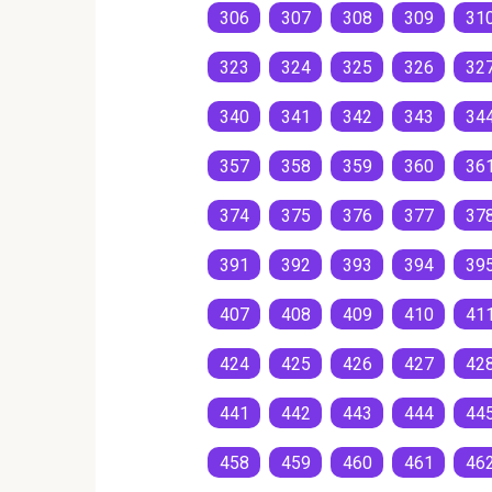
306
307
308
309
31
323
324
325
326
32
340
341
342
343
34
357
358
359
360
36
374
375
376
377
37
391
392
393
394
39
407
408
409
410
41
424
425
426
427
42
441
442
443
444
44
458
459
460
461
46