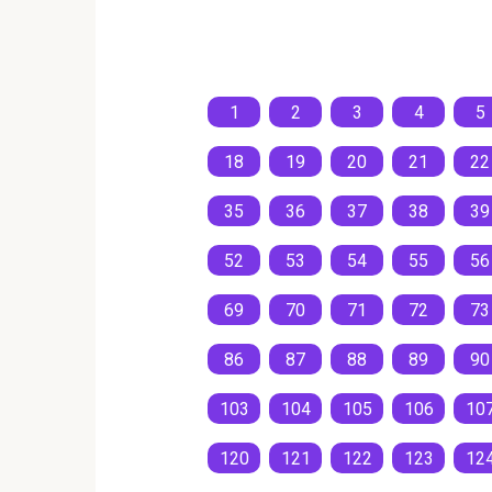
1
2
3
4
5
18
19
20
21
22
35
36
37
38
39
52
53
54
55
56
69
70
71
72
73
86
87
88
89
90
103
104
105
106
10
120
121
122
123
12