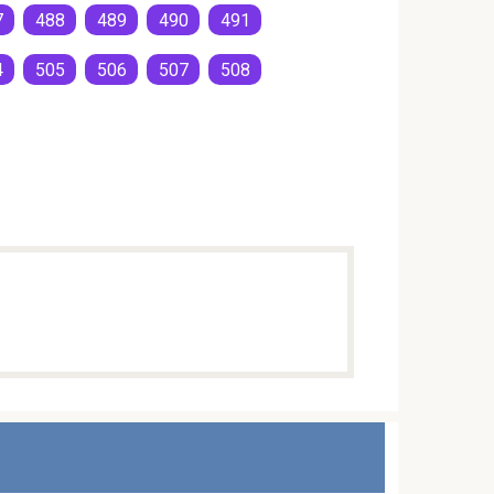
7
488
489
490
491
4
505
506
507
508