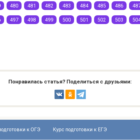
9
480
481
482
483
484
485
486
48
6
497
498
499
500
501
502
503
50
Понравилась статья? Поделиться с друзьями:
подготовки к ОГЭ
Курс подготовки к ЕГЭ