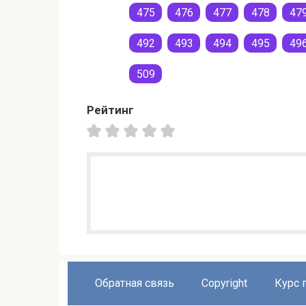
475
476
477
478
47
492
493
494
495
49
509
Рейтинг
Обратная связь
Copyright
Курс 