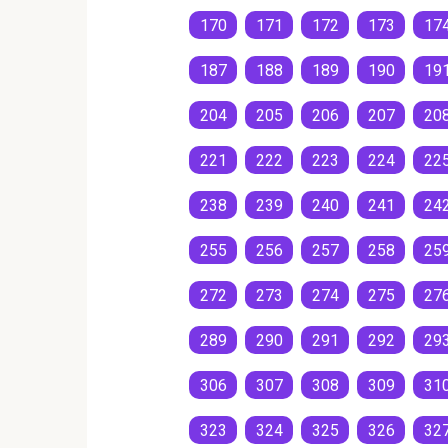
170
171
172
173
17
187
188
189
190
19
204
205
206
207
20
221
222
223
224
22
238
239
240
241
24
255
256
257
258
25
272
273
274
275
27
289
290
291
292
29
306
307
308
309
31
323
324
325
326
32