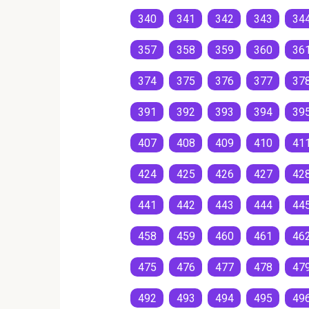
340
341
342
343
34
357
358
359
360
36
374
375
376
377
37
391
392
393
394
39
407
408
409
410
41
424
425
426
427
42
441
442
443
444
44
458
459
460
461
46
475
476
477
478
47
492
493
494
495
49