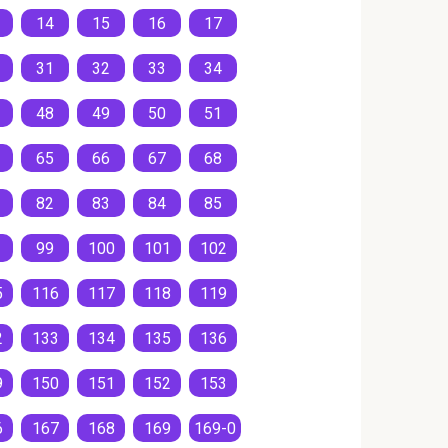
14
15
16
17
31
32
33
34
48
49
50
51
65
66
67
68
82
83
84
85
99
100
101
102
5
116
117
118
119
2
133
134
135
136
9
150
151
152
153
6
167
168
169
169-0