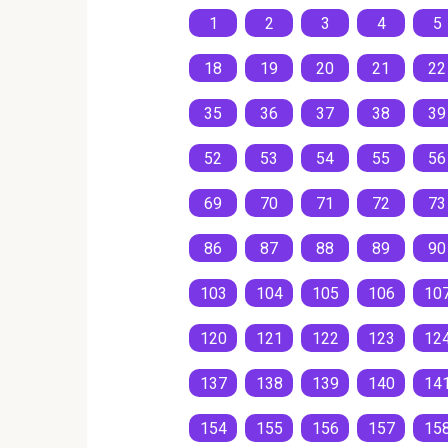
1
2
3
4
5
18
19
20
21
22
35
36
37
38
39
52
53
54
55
56
69
70
71
72
73
86
87
88
89
90
103
104
105
106
10
120
121
122
123
12
137
138
139
140
14
154
155
156
157
15