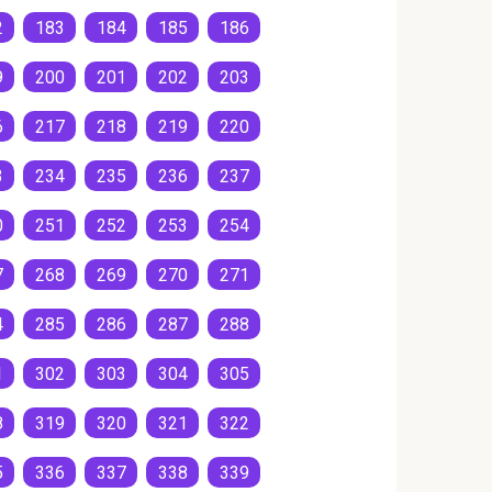
2
183
184
185
186
9
200
201
202
203
6
217
218
219
220
3
234
235
236
237
0
251
252
253
254
7
268
269
270
271
4
285
286
287
288
1
302
303
304
305
8
319
320
321
322
5
336
337
338
339