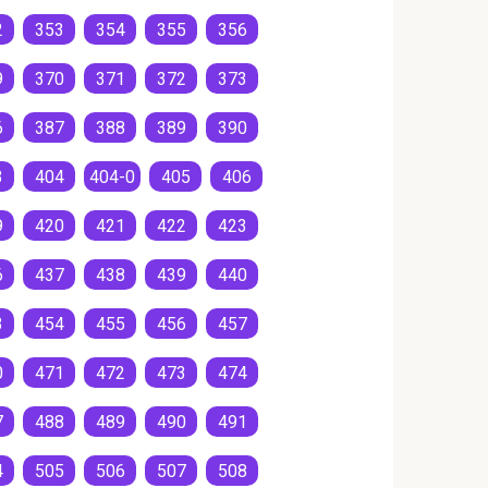
2
353
354
355
356
9
370
371
372
373
6
387
388
389
390
3
404
404-0
405
406
9
420
421
422
423
6
437
438
439
440
3
454
455
456
457
0
471
472
473
474
7
488
489
490
491
4
505
506
507
508