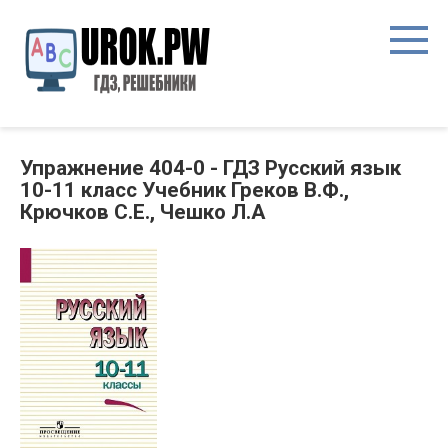
Упражнение 404-0 - ГДЗ Русский язык
10-11 класс Учебник Греков В.Ф.,
Крючков С.Е., Чешко Л.А