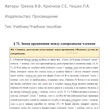
Авторы: Греков В.Ф., Крючков С.Е., Чешко Л.А.
Издательство: Просвещение
Тип: Учебник/Учебное пособие