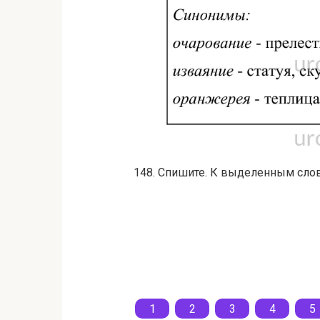
148. Спишите. К выделенным сло
1
2
3
4
5