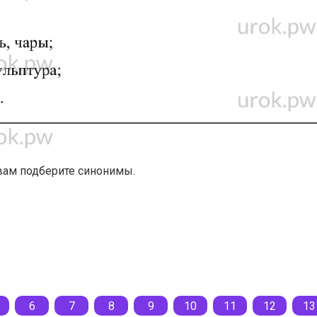
вам подберите синонимы.
6
7
8
9
10
11
12
13