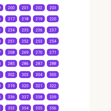
9
200
201
202
203
6
217
218
219
220
3
234
235
236
237
0
251
252
253
254
7
268
269
270
271
4
285
286
287
288
1
302
303
304
305
8
319
320
321
322
5
336
337
338
339
2
353
354
355
356