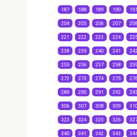
187
188
189
190
19
204
205
206
207
20
221
222
223
224
22
238
239
240
241
24
255
256
257
258
25
272
273
274
275
27
289
290
291
292
29
306
307
308
309
31
323
324
325
326
32
340
341
342
343
34