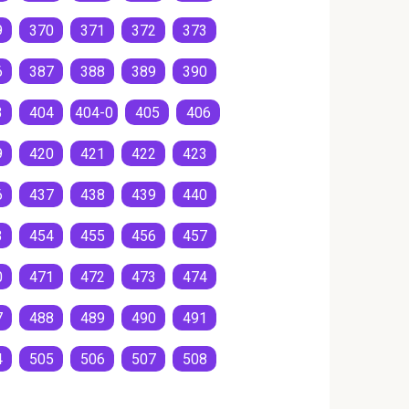
9
370
371
372
373
6
387
388
389
390
3
404
404-0
405
406
9
420
421
422
423
6
437
438
439
440
3
454
455
456
457
0
471
472
473
474
7
488
489
490
491
4
505
506
507
508