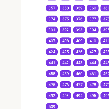
357
358
359
360
36
374
375
376
377
37
391
392
393
394
39
407
408
409
410
41
424
425
426
427
42
441
442
443
444
44
458
459
460
461
46
475
476
477
478
47
492
493
494
495
49
509