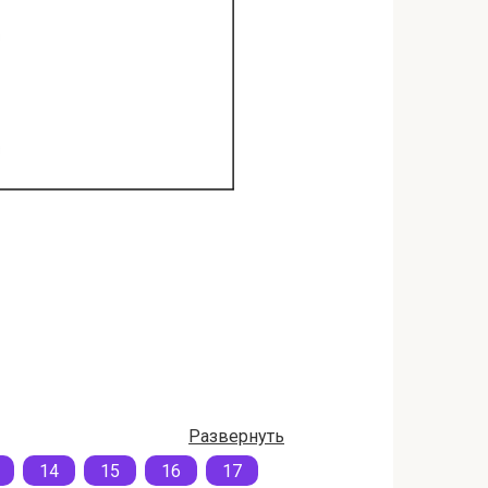
Развернуть
14
15
16
17