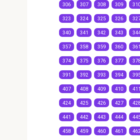
306
307
308
309
31
323
324
325
326
32
340
341
342
343
34
357
358
359
360
36
374
375
376
377
37
391
392
393
394
39
407
408
409
410
41
424
425
426
427
42
441
442
443
444
44
458
459
460
461
46