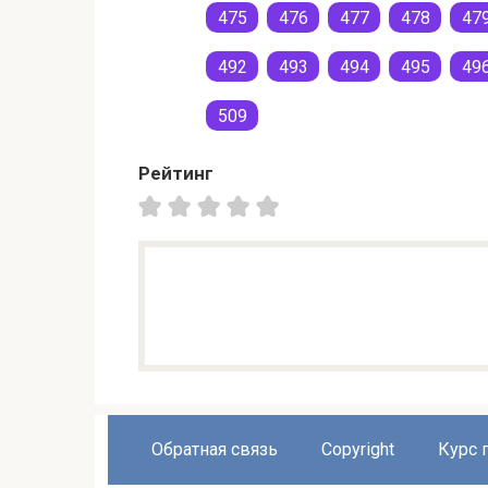
475
476
477
478
47
492
493
494
495
49
509
Рейтинг
Обратная связь
Copyright
Курс 