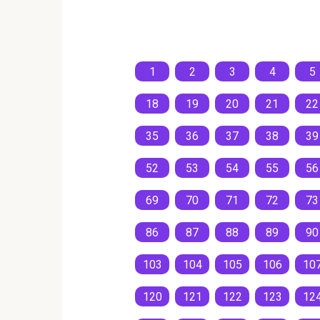
1
2
3
4
5
18
19
20
21
22
35
36
37
38
39
52
53
54
55
56
69
70
71
72
73
86
87
88
89
90
103
104
105
106
10
120
121
122
123
12