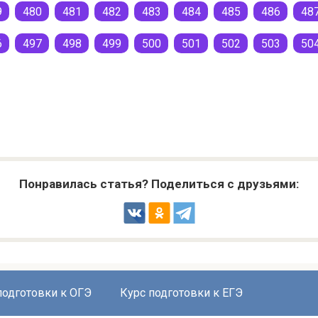
9
480
481
482
483
484
485
486
48
6
497
498
499
500
501
502
503
50
Понравилась статья? Поделиться с друзьями:
подготовки к ОГЭ
Курс подготовки к ЕГЭ