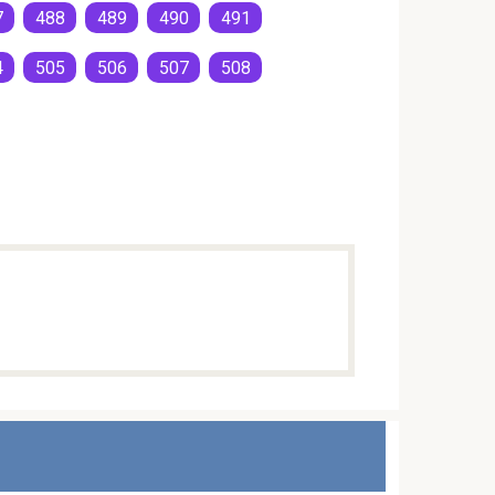
7
488
489
490
491
4
505
506
507
508