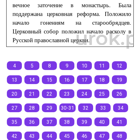
вечное заточение в монастырь. Была
поддержана церковная реформа. Положило
начало гонениям на старообрядцев.
Церковный собор положил начало расколу в
Русской православной церкви.
4
5
8
9
10
11
12
13
14
15
16
17
18
19
20
21
22
23
24
25
26
27
28
29
30-31
32
33
34
35
36
37
38
39
40
41
42
43
44
45
46
47
48