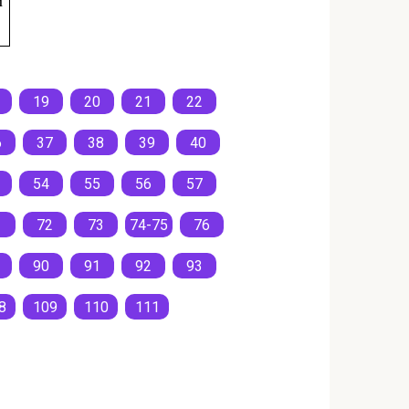
и
19
20
21
22
6
37
38
39
40
54
55
56
57
1
72
73
74-75
76
90
91
92
93
8
109
110
111