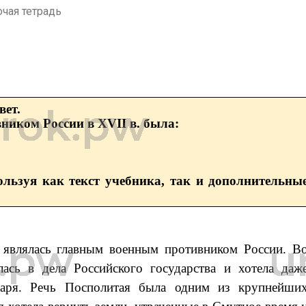
очая тетрадь
вет.
иком России в XVII в. была:
ользуя как текст учебника, так и дополнительны
 являлась главным военным противником России. В
сь в дела Российского государства и хотела даж
царя. Речь Посполитая была одним из крупнейши