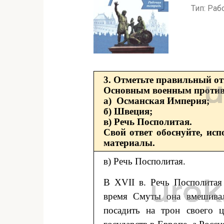
Тип: Раб
3. Отметьте правильный от
Основным военным противн
а) Османская Империя;
б) Швеция;
в) Речь Посполитая.
Свой ответ обоснуйте, исп
материалы.
в) Речь Посполитая.
В XVII в. Речь Посполитая
время Смуты она вмешивала
посадить на трон своего 