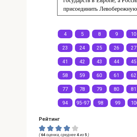
государств в Европе, а Росс
присоединить Левобережную
4
5
8
9
10
23
24
25
26
27
41
42
43
44
45
58
59
60
61
62
77
78
79
80
81
94
95-97
98
99
10
Рейтинг
(
64
оценка, среднее
4
из
5
)