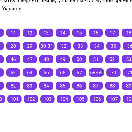
ия хотела вернуть земли, утраченные в Смутное время 
 Украину.
11
12
13
14
15
16
17
18
28
29
30-31
32
33
34
35
3
46
47
48
49
50
51
52
53
63
64
65
66
67
68-69
70
7
82
83
84
85
86
87
88
89
0
101
102
103
104
105
106
107
10