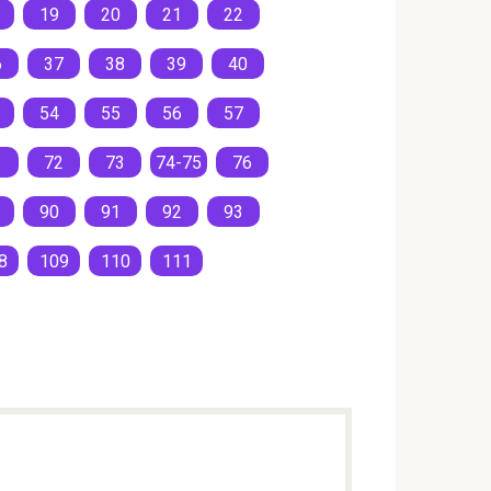
19
20
21
22
6
37
38
39
40
54
55
56
57
1
72
73
74-75
76
90
91
92
93
8
109
110
111