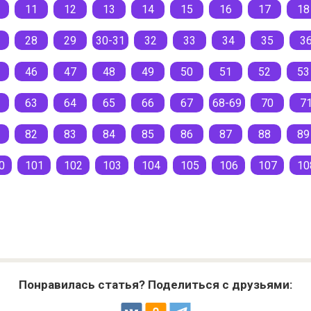
11
12
13
14
15
16
17
18
28
29
30-31
32
33
34
35
3
46
47
48
49
50
51
52
53
63
64
65
66
67
68-69
70
7
82
83
84
85
86
87
88
89
0
101
102
103
104
105
106
107
10
Понравилась статья? Поделиться с друзьями: