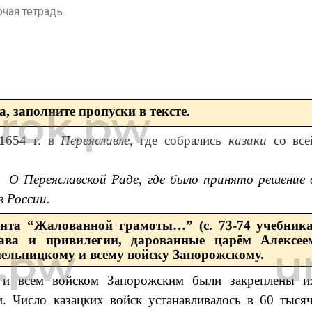
очая тетрадь
а, заполните пропуски в тексте.
 1654 г. в
Переяславле
, где собрались
казаки
со все
О Переяславской Раде, где было принято решение 
 России.
ента “Жалованной грамоты…” (с. 73-74 учебника
рава и привилегии, дарованные царём Алексее
льницкому и всему войску Запорожскому.
 и всем войском Запорожским были закреплены и
. Число казацких войск устанавливалось в 60 тысяч