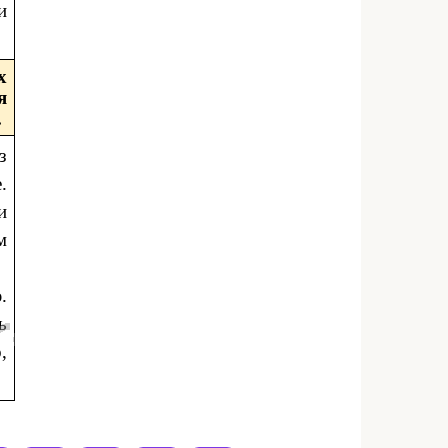
и
х
я
.
з
.
и
м
.
ь
,