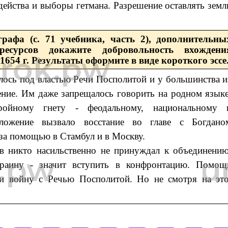
действа и выборы гетмана. Разрешение оставлять земл
графа (с. 71 учебника, часть 2), дополнительны
ресурсов докажите добровольность вхождени
1654 г. Результаты оформите в виде короткого эссе
лось под властью Речи Посполитой и у большинства и
ние. Им даже запрещалось говорить на родном языке
тройному гнету - феодальному, национальному 
оложение вызвало восстание во главе с Богдано
за помощью в Стамбул и в Москву.
ов никто насильственно не принуждал к объединению
раину - значит вступить в конфронтацию. Помощ
ии войну с Речью Посполитой. Но не смотря на это