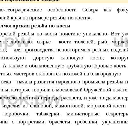
о-географические особенности Севера как фоку
вий края на примере резьбы по кости».
лмогорская резьба по кости
орской резьбы по кости поистине уникально. Вот у
ряне добывают сырье – кости тюленей, рыб, морже
ть, – для производства неповторимых резных издели
используют дорогую слоновую кость, котору
. А так же и обыкновенную трубчатую коровью кость
пытных мастеров становится похожей на благородную
века – начала развития народного промысла резьбы 
ины, которые творили в московской Оружейной палате
емесло достигло периода расцвета, и уже тогда масте
 изделия из слоновой, мамонтовой, моржовой кости
 коробочки, табакерки, миниатюрные секретеры
тины с портретами, браслеты, гребешки, украшенн