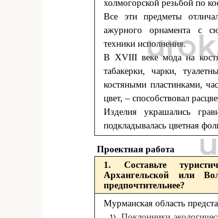
холмогорской резьбой по ко
Все эти предметы отлича
ажурного орнамента с с
техники исполнения.
В XVIII веке мода на кост
табакерки, чарки, туалетн
костяными пластинками, ча
цвет, – способствовал расцв
Изделия украшались грав
подкладывалась цветная фоль
Проектная работа
1. Составьте турист
Архангельской или Вол
предпочтительнее?
Мурманская область предста
Поклонники экологичес