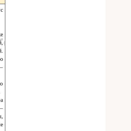
с
же
й,
й.
ю
 –
по
.
ра
 –
,
ые