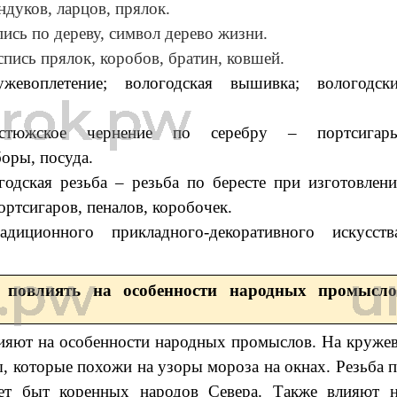
ндуков, ларцов, прялок.
ись по дереву, символ дерево жизни.
спись прялок, коробов, братин, ковшей.
ужевоплетение; вологодская вышивка; вологодск
устюжское чернение по серебру ‒ портсигары
боры, посуда.
годская резьба ‒ резьба по бересте при изготовлен
портсигаров, пеналов, коробочек.
диционного прикладного-декоративного искусств
 повлиять на особенности народных промысло
ияют на особенности народных промыслов. На круже
, которые похожи на узоры мороза на окнах. Резьба 
ет быт коренных народов Севера. Также влияют 