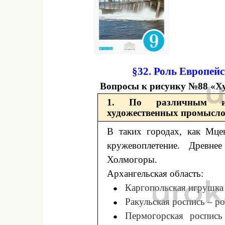
§32. Роль Европей
Вопросы к рисунку №88 «Х
1. По различным ис
художественных промысло
В таких городах, как Мцен
кружевоплетение. Древне
Холмогоры.
Архангельская область:
Каргопольская игрушка
Ракульская роспись ‒ р
Пермогорская роспись