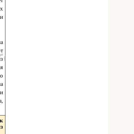
ет
ых
и
на
от
из
ая
ло
на
ли
а,
ак
з