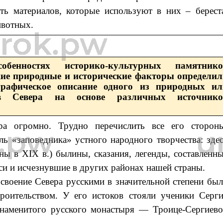
ть материалов, которые используют в них ‒ берест
животных.
бенностях историко-культурных памятнико
кие природные и исторические факторы определи
графическое описание одного из природных ил
ов Севера на основе различных источнико
ра огромно. Трудно перечислить все его сторон
ь «заповедника» устного народного творчества: зде
ны в XIX в.) былины, сказания, легенды, составленн
си и исчезнувшие в других районах нашей страны.
освоение Севера русскими в значительной степени бы
роительством. У его истоков стояли ученики Серг
знаменитого русского монастыря — Троице-Сергиев