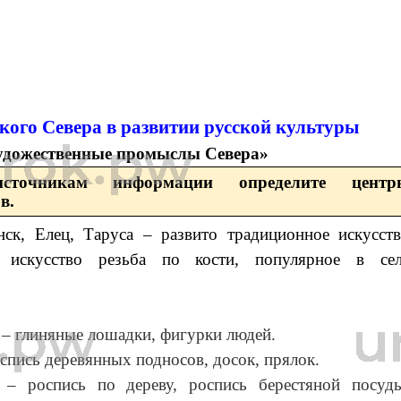
ского Севера в развитии русской культуры
удожественные промыслы Севера»
точникам информации определите центр
в.
ск, Елец, Таруса – развито традиционное искусст
е искусство резьба по кости, популярное в сел
 ‒ глиняные лошадки, фигурки людей.
оспись деревянных подносов, досок, прялок.
 ‒ роспись по дереву, роспись берестяной посуд