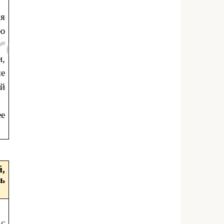
ия
ю
и,
ые
ый
е
,
ь
 с