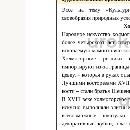
Эссе на тему «Культурн
своеобразия природных усло
Хо
Народное искусство холмог
более четырехсот лет севе
ископаемую мамонтовую кос
Холмогорские резчики 
импортируют из-за границы
цевку, – которая в руках о
Лучшими косторезами XVII 
кости – стали братья Шешен
В XVIII веке холмогорское р
искусно выполняли элитные
всевозможные шкатулки,
декоративные кубки, плас