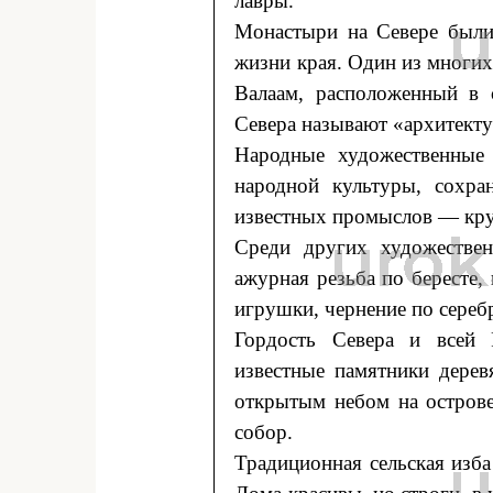
лавры.
Монастыри на Севере были 
жизни края. Один из многи
Валаам, расположенный в 
Севера называют «архитект
Народные художественные
народной культуры, сохра
известных промыслов — кру
Среди других художествен
ажурная резьба по бересте, 
игрушки, чернение по серебр
Гордость Севера и всей 
известные памятники дерев
открытым небом на остров
собор.
Традиционная сельская изба