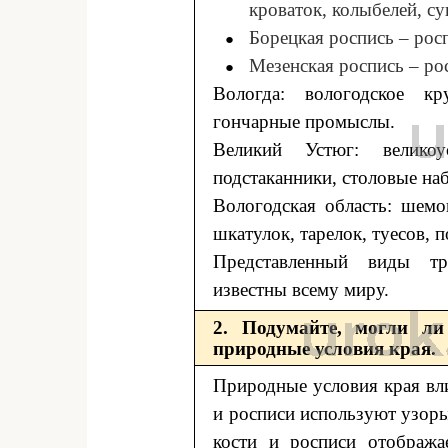
кроваток, колыбелей, су
Борецкая роспись ‒ росп
Мезенская роспись ‒ ро
Вологда: вологодское кр
гончарные промыслы.
Великий Устюг: велико
подстаканники, столовые на
Вологодская область: шемо
шкатулок, тарелок, туесов, 
Представленный виды тра
известны всему миру.
2. Подумайте, могли ли
природные условия края.
Природные условия края вл
и росписи используют узоры
кости и росписи отобража