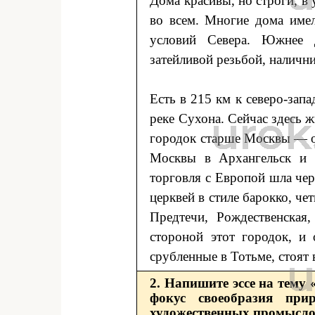
Дома красивы, но строги, в
во всем. Многие дома име
условий Севера. Южнее 
затейливой резьбой, наличн
Есть в 215 км к северо-зап
реке Сухона. Сейчас здесь ж
городок старше Москвы — он
Москвы в Архангельск и б
торговля с Европой шла чер
церквей в стиле барокко, че
Предтечи, Рождественская
стороной этот городок, и
срубленные в Тотьме, стоят
2. Напишите эссе на тему
фокус своеобразия при
художественных промысло