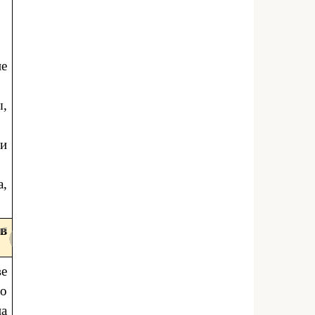
ие
,
ии
а,
в
ве
по
на