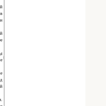
ой
ов
ри
й
ее
ны
ые
е
од
ий
я.