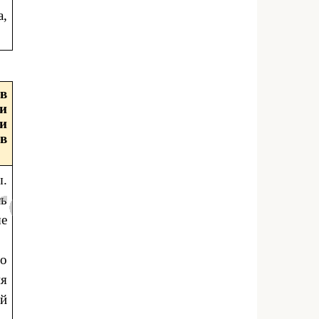
а,
в
ли
и
в
ы.
сь
ые
ло
ия
ой