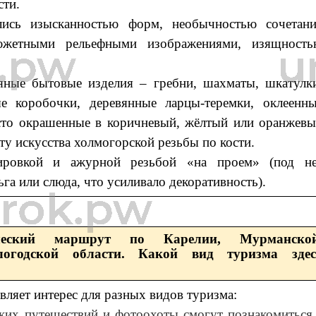
сти.
лись изысканностью форм, необычностью сочетан
южетными рельефными изображениями, изящность
яные бытовые изделия – гребни, шахматы, шкатулк
ые коробочки, деревянные ларцы-теремки, оклеенн
сто окрашенные в коричневый, жёлтый или оранжев
ету искусства холмогорской резьбы по кости.
ировкой и ажурной резьбой «на проем» (под не
га или слюда, что усиливало декоративность).
ический маршрут по Карелии, Мурманской
огодской области. Какой вид туризма здес
вляет интерес для разных видов туризма:
ких путешествий и фотоохоты смогут познакомиться