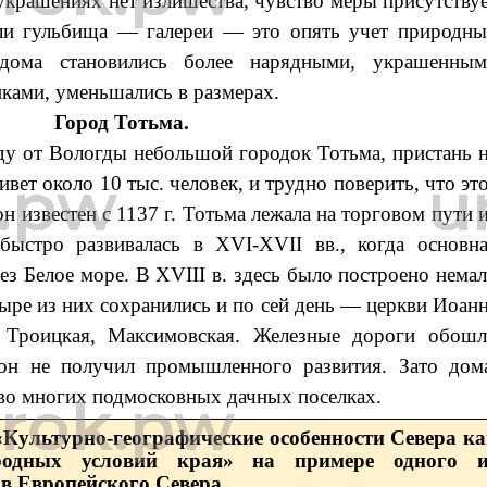
 украшениях нет излишества, чувство меры присутству
ли гульбища — галереи — это опять учет природн
дома становились более нарядными, украшенным
иками, уменьшались в размерах.
Город Тотьма.
аду от Вологды небольшой городок Тотьма, пристань 
ивет около 10 тыс. человек, и трудно поверить, что эт
 известен с 1137 г. Тотьма лежала на торговом пути 
ыстро развивалась в XVI-XVII вв., когда основн
ез Белое море. В XVIII в. здесь было построено нема
тыре из них сохранились и по сей день — церкви Иоан
, Троицкая, Максимовская. Железные дороги обош
 он не получил промышленного развития. Зато дом
 во многих подмосковных дачных поселках.
 «Культурно-географические особенности Севера к
родных условий края» на примере одного и
в Европейского Севера.