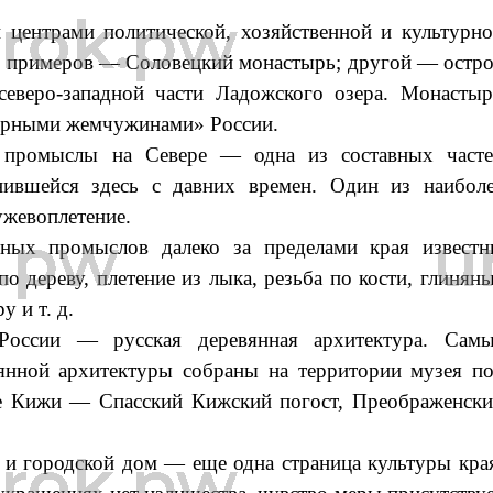
центрами политической, хозяйственной и культурн
х примеров — Соловецкий монастырь; другой — остр
северо-западной части Ладожского озера. Монасты
урными жемчужинами» России.
 промыслы на Севере — одна из составных часте
нившейся здесь с давних времен. Один из наибол
жевоплетение.
ных промыслов далеко за пределами края извест
по дереву, плетение из лыка, резьба по кости, глинян
у и т. д.
России — русская деревянная архитектура. Самы
янной архитектуры собраны на территории музея п
е Кижи — Спасский Кижский погост, Преображенск
 и городской дом — еще одна страница культуры кра