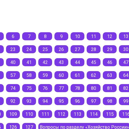
6
7
8
9
10
11
12
13
23
24
25
26
27
28
29
30
40
41
42
43
44
45
46
47
57
58
59
60
61
62
63
64
74
75
76
77
78
80
81
82
92
93
94
95
96
97
98
99
8
109
110
111
112
113
114
115
11
5
126
127
Вопросы по разделу «Хозяйство России»