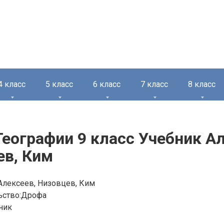
4 класс
5 класс
6 класс
7 класс
8 класс
Географии 9 класс Учебник А
ев, Ким
Алексеев, Низовцев, Ким
ьство:Дрофа
ник