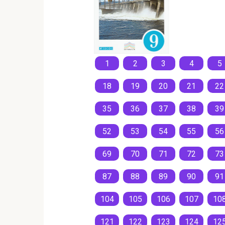
1
2
3
4
5
18
19
20
21
22
35
36
37
38
39
52
53
54
55
56
69
70
71
72
73
87
88
89
90
91
104
105
106
107
10
121
122
123
124
12