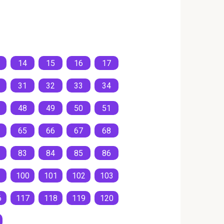
14
15
16
17
31
32
33
34
48
49
50
51
65
66
67
68
83
84
85
86
100
101
102
103
6
117
118
119
120