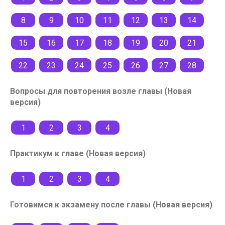
8
9
10
11
12
13
14
15
16
17
18
19
20
21
22
23
24
25
26
27
28
Вопросы для повторения возле главы (Новая
версия)
1
2
3
4
Практикум к главе (Новая версия)
1
2
3
4
Готовимся к экзамену после главы (Новая версия)