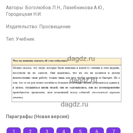
Авторы: Боголюбов Л.Н., Лазебникова А.Ю.,
Городецкая Н.И.
Издательство: Просвещение
Тип: Учебник
Параграфы (Новая версия)
1
2
3
4
5
6
7