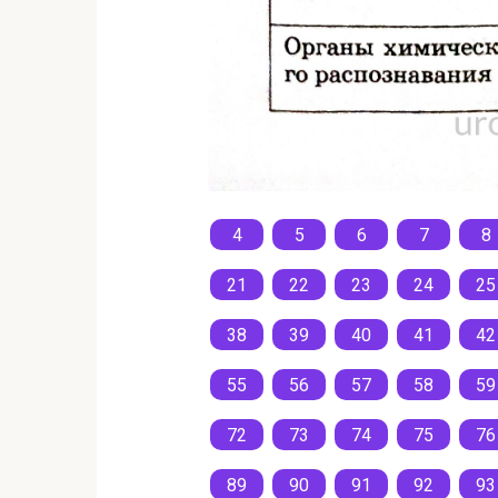
4
5
6
7
8
21
22
23
24
25
38
39
40
41
42
55
56
57
58
59
72
73
74
75
76
89
90
91
92
93