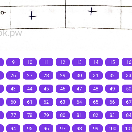
9
10
11
12
13
14
15
16
26
27
28
29
30
31
32
33
43
44
45
46
47
48
49
50
60
61
62
63
64
65
66
67
77
78
79
80
81
82
83
84
94
95
96
97
98
99
100
10