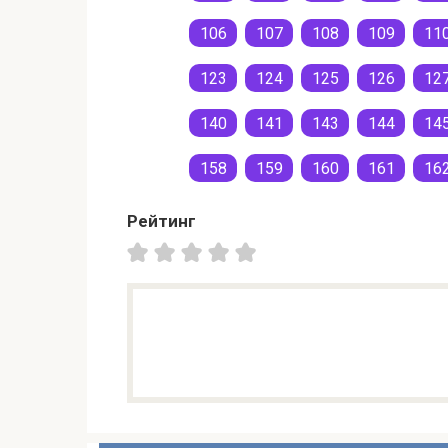
106
107
108
109
11
123
124
125
126
12
140
141
143
144
14
158
159
160
161
16
Рейтинг