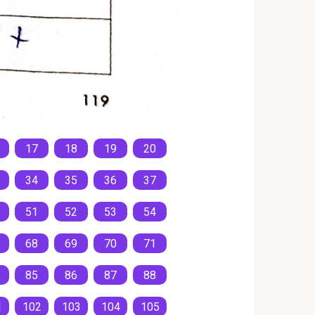
17
18
19
20
34
35
36
37
51
52
53
54
68
69
70
71
85
86
87
88
1
102
103
104
105