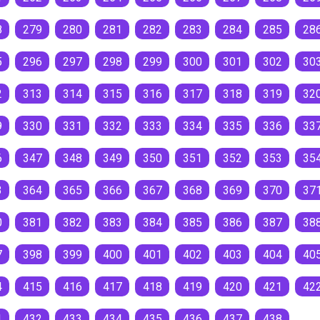
8
279
280
281
282
283
284
285
28
5
296
297
298
299
300
301
302
30
2
313
314
315
316
317
318
319
32
9
330
331
332
333
334
335
336
33
6
347
348
349
350
351
352
353
35
3
364
365
366
367
368
369
370
37
0
381
382
383
384
385
386
387
38
7
398
399
400
401
402
403
404
40
4
415
416
417
418
419
420
421
42
1
432
433
434
435
436
437
438