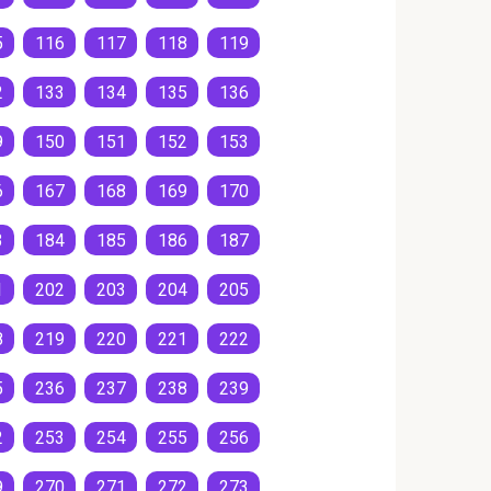
5
116
117
118
119
2
133
134
135
136
9
150
151
152
153
6
167
168
169
170
3
184
185
186
187
1
202
203
204
205
8
219
220
221
222
5
236
237
238
239
2
253
254
255
256
9
270
271
272
273