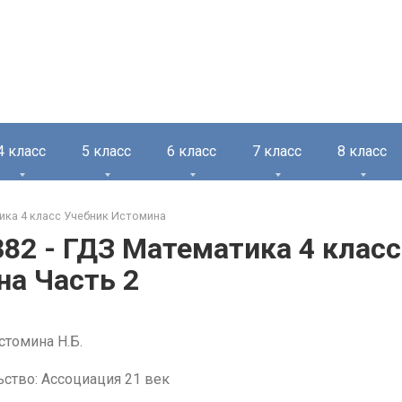
4 класс
5 класс
6 класс
7 класс
8 класс
ка 4 класс Учебник Истомина
82 - ГДЗ Математика 4 класс
а Часть 2
стомина Н.Б.
ство: Ассоциация 21 век