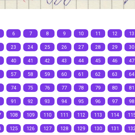
6
7
8
9
10
11
12
13
23
24
25
26
27
28
29
30
40
41
42
43
44
45
46
47
57
58
59
60
61
62
63
64
74
75
76
77
78
79
80
81
91
92
93
94
95
96
97
98
7
108
109
110
111
112
113
114
11
4
125
126
127
128
129
130
131
13