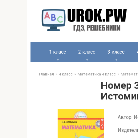
1 класс
2 класс
3 класс
Главная
4 класс
Математика 4 класс
Математи
Номер 3
Истомин
Автор: И
Издатель