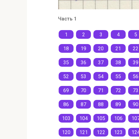
Часть 1
1
2
3
4
5
18
19
20
21
22
35
36
37
38
39
52
53
54
55
56
69
70
71
72
73
86
87
88
89
90
103
104
105
106
10
120
121
122
123
12