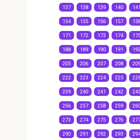
137
138
139
140
14
154
155
156
157
15
171
172
173
174
17
188
189
190
191
19
205
206
207
208
20
222
223
224
225
22
239
240
241
242
24
256
257
258
259
26
273
274
275
276
27
290
291
292
293
29