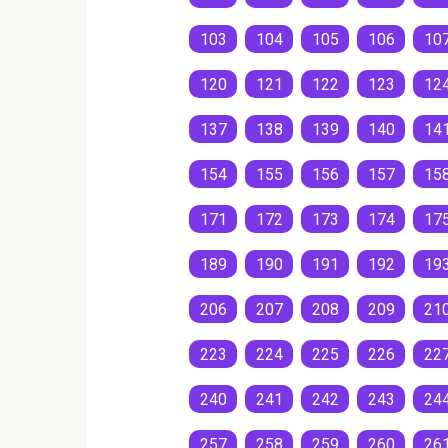
103
104
105
106
10
120
121
122
123
12
137
138
139
140
14
154
155
156
157
15
171
172
173
174
17
189
190
191
192
19
206
207
208
209
21
223
224
225
226
22
240
241
242
243
24
257
258
259
260
26