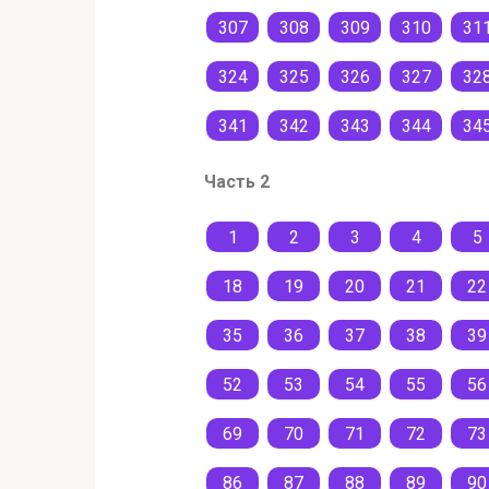
307
308
309
310
31
324
325
326
327
32
341
342
343
344
34
Часть 2
1
2
3
4
5
18
19
20
21
22
35
36
37
38
39
52
53
54
55
56
69
70
71
72
73
86
87
88
89
90