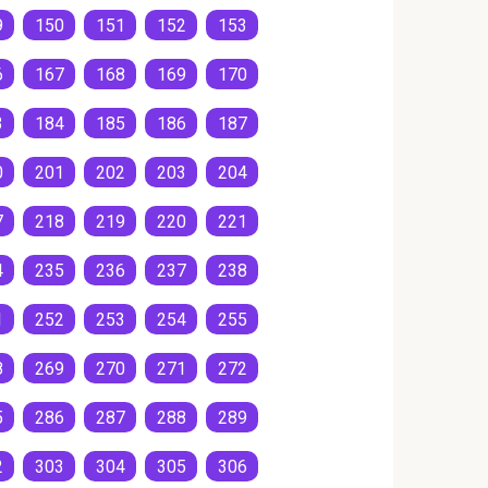
9
150
151
152
153
6
167
168
169
170
3
184
185
186
187
0
201
202
203
204
7
218
219
220
221
4
235
236
237
238
1
252
253
254
255
8
269
270
271
272
5
286
287
288
289
2
303
304
305
306