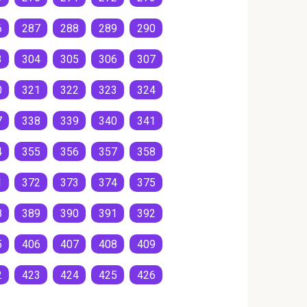
6
287
288
289
290
3
304
305
306
307
0
321
322
323
324
7
338
339
340
341
4
355
356
357
358
1
372
373
374
375
8
389
390
391
392
5
406
407
408
409
2
423
424
425
426