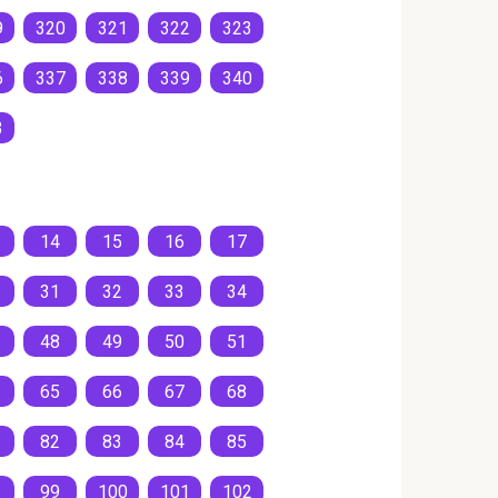
9
320
321
322
323
6
337
338
339
340
3
14
15
16
17
31
32
33
34
48
49
50
51
65
66
67
68
82
83
84
85
99
100
101
102