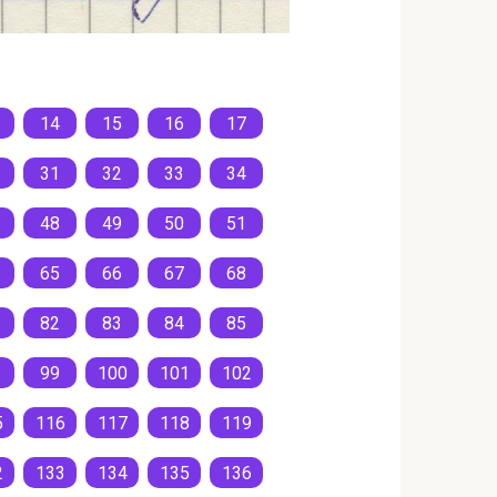
14
15
16
17
31
32
33
34
48
49
50
51
65
66
67
68
82
83
84
85
99
100
101
102
5
116
117
118
119
2
133
134
135
136