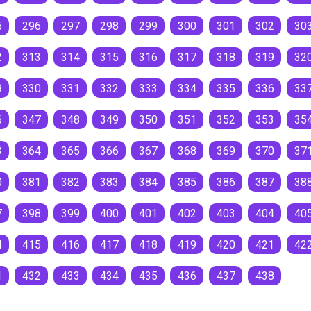
5
296
297
298
299
300
301
302
30
2
313
314
315
316
317
318
319
32
9
330
331
332
333
334
335
336
33
6
347
348
349
350
351
352
353
35
3
364
365
366
367
368
369
370
37
0
381
382
383
384
385
386
387
38
7
398
399
400
401
402
403
404
40
4
415
416
417
418
419
420
421
42
1
432
433
434
435
436
437
438