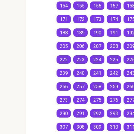
154
155
156
157
15
171
172
173
174
17
188
189
190
191
19
205
206
207
208
20
222
223
224
225
22
239
240
241
242
24
256
257
258
259
26
273
274
275
276
27
290
291
292
293
29
307
308
309
310
31