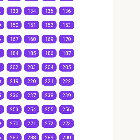
2
133
134
135
136
9
150
151
152
153
6
167
168
169
170
3
184
185
186
187
1
202
203
204
205
8
219
220
221
222
5
236
237
238
239
2
253
254
255
256
9
270
271
272
273
6
287
288
289
290