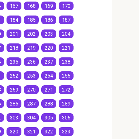
6
167
168
169
170
3
184
185
186
187
0
201
202
203
204
7
218
219
220
221
4
235
236
237
238
1
252
253
254
255
8
269
270
271
272
5
286
287
288
289
2
303
304
305
306
9
320
321
322
323