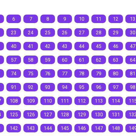
6
7
8
9
10
11
12
13
23
24
25
26
27
28
29
30
40
41
42
43
44
45
46
47
57
58
59
60
61
62
63
64
74
75
76
77
78
79
80
81
91
92
93
94
95
96
97
98
7
108
109
110
111
112
113
114
11
4
125
126
127
128
129
130
131
13
1
142
143
144
145
146
147
148
14