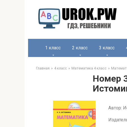
1 класс
2 класс
3 класс
Главная
4 класс
Математика 4 класс
Математи
Номер 3
Истомин
Автор: И
Издатель