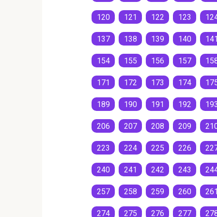
120
121
122
123
12
137
138
139
140
14
154
155
156
157
15
171
172
173
174
17
189
190
191
192
19
206
207
208
209
21
223
224
225
226
22
240
241
242
243
24
257
258
259
260
26
274
275
276
277
27