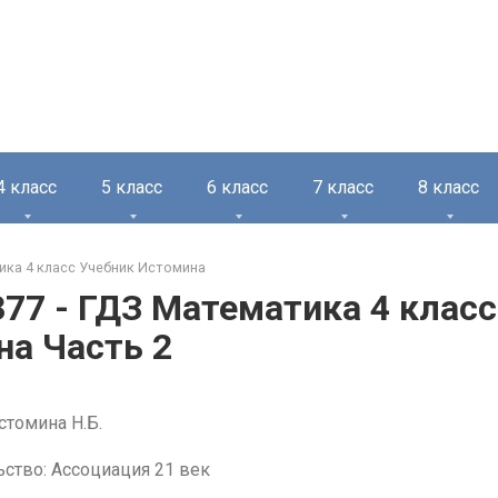
4 класс
5 класс
6 класс
7 класс
8 класс
ка 4 класс Учебник Истомина
77 - ГДЗ Математика 4 класс
а Часть 2
стомина Н.Б.
ство: Ассоциация 21 век