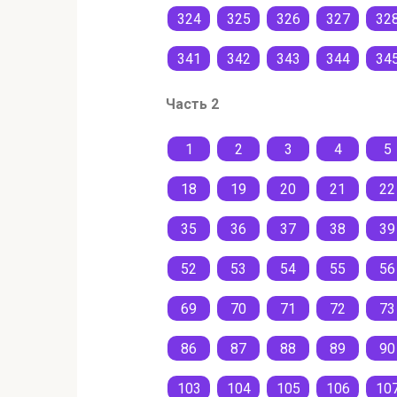
324
325
326
327
32
341
342
343
344
34
Часть 2
1
2
3
4
5
18
19
20
21
22
35
36
37
38
39
52
53
54
55
56
69
70
71
72
73
86
87
88
89
90
103
104
105
106
10