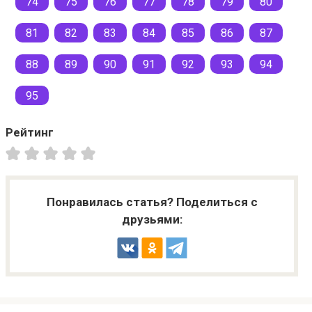
74
75
76
77
78
79
80
81
82
83
84
85
86
87
88
89
90
91
92
93
94
95
Рейтинг
Понравилась статья? Поделиться с
друзьями: