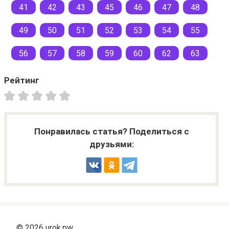
41
42
43
45
46
47
48
49
50
51
52
53
54
55
56
57
58
59
60
62
63
Рейтинг
Понравилась статья? Поделиться с
друзьями:
© 2026 urok.pw