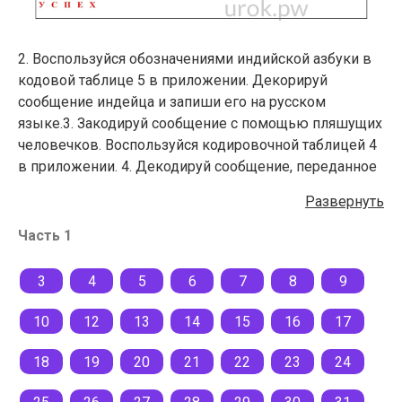
2. Воспользуйся обозначениями индийской азбуки в
кодовой таблице 5 в приложении. Декорируй
сообщение индейца и запиши его на русском
языке.3. Закодируй сообщение с помощью пляшущих
человечков. Воспользуйся кодировочной таблицей 4
в приложении. 4. Декодируй сообщение, переданное
семафорной азбукой. Воспользуйся кодировочной
Развернуть
таблицей 3 в приложении
Часть 1
3
4
5
6
7
8
9
10
12
13
14
15
16
17
18
19
20
21
22
23
24