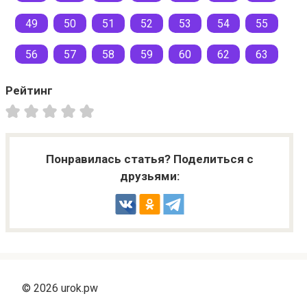
49
50
51
52
53
54
55
56
57
58
59
60
62
63
Рейтинг
Понравилась статья? Поделиться с
друзьями:
© 2026 urok.pw