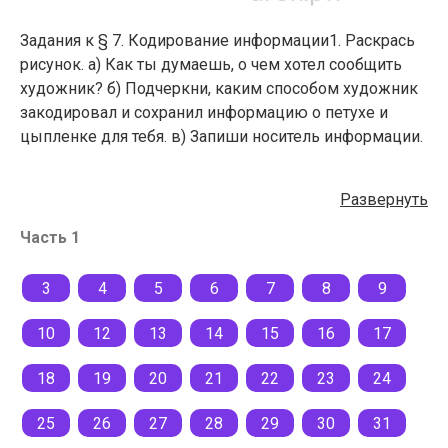
Задания к § 7. Кодирование информации1. Раскрась
рисунок. а) Как ты думаешь, о чем хотел сообщить
художник? б) Подчеркни, каким способом художник
закодировал и сохранил информацию о петухе и
цыпленке для тебя. в) Запиши носитель информации.
Развернуть
Часть 1
3
4
5
6
7
8
9
10
12
13
14
15
16
17
18
19
20
21
22
23
24
25
26
27
28
29
30
31