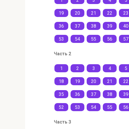
1
2
3
4
5
19
20
21
22
23
36
37
38
39
40
53
54
55
56
57
Часть 2
1
2
3
4
5
18
19
20
21
22
35
36
37
38
39
52
53
54
55
56
Часть 3