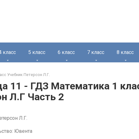
4 класс
5 класс
6 класс
7 класс
8 класс
асс Учебник Петерсон Л.Г.
а 11 - ГДЗ Математика 1 кла
н Л.Г Часть 2
етерсон Л.Г.
ьство: Ювента