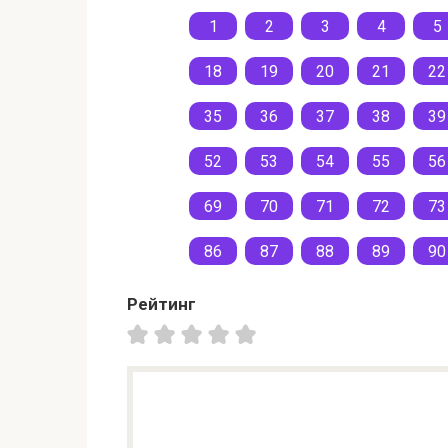
1
2
3
4
5
18
19
20
21
22
35
36
37
38
39
52
53
54
55
56
69
70
71
72
73
86
87
88
89
90
Рейтинг