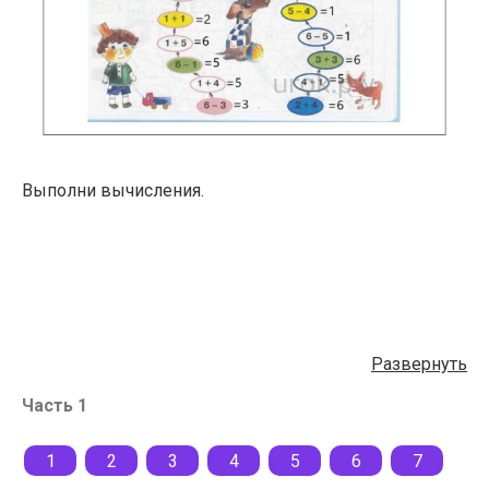
Выполни вычисления.
Развернуть
Часть 1
1
2
3
4
5
6
7