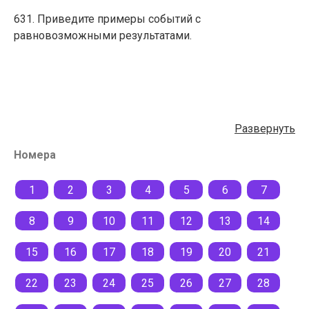
631. Приведите примеры событий с
равновозможными результатами.
Развернуть
Номера
1
2
3
4
5
6
7
8
9
10
11
12
13
14
15
16
17
18
19
20
21
22
23
24
25
26
27
28