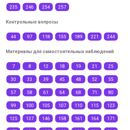
235
246
254
257
Контрольные вопросы
44
97
118
155
189
221
244
Материалы для самостоятельных наблюдений
7
8
12
18
19
21
25
30
33
39
45
48
52
55
57
58
61
64
68
71
80
99
100
105
107
110
115
123
125
137
146
158
161
164
171