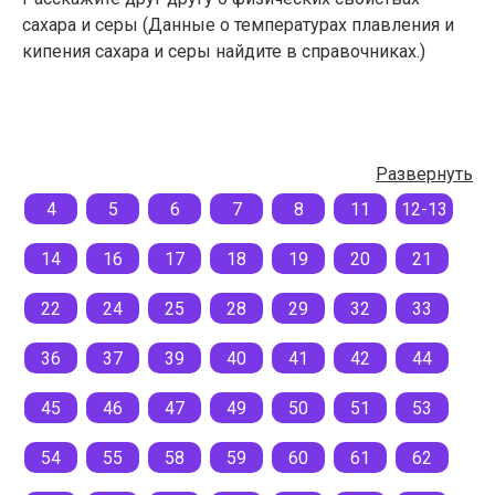
сахара и серы (Данные о температурах плавления и
кипения сахара и серы найдите в справочниках.)
Развернуть
4
5
6
7
8
11
12-13
14
16
17
18
19
20
21
22
24
25
28
29
32
33
36
37
39
40
41
42
44
45
46
47
49
50
51
53
54
55
58
59
60
61
62