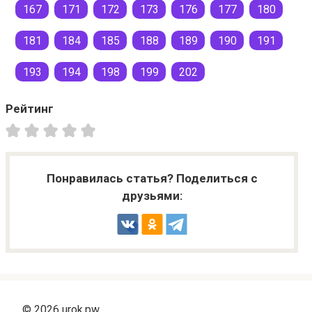
167
171
172
173
176
177
180
181
184
185
188
189
190
191
193
194
198
199
202
Рейтинг
Понравилась статья? Поделиться с
друзьями:
© 2026 urok.pw