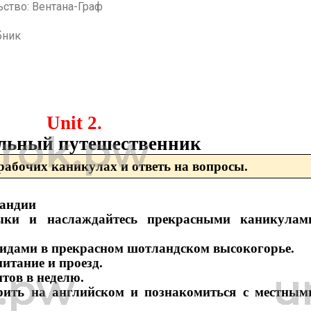
ство: Вентана-Граф
бник
Unit 2.
льный путешественник
рабочих каникулах и ответь на вопросы.
ландии
ыки и наслаждайтесь прекрасными каникулам
алидами в прекрасном шотландском высокогорье.
питание и проезд.
нтов в неделю.
ить на английском и познакомиться с местным