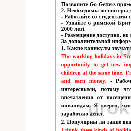
Позвоните Go-Getters прямо
2. Необходимы волонтеры 
- Работайте со студентами 
- Узнайте о римской Бри
2000 лет).
- Размещение доступно, но
За дополнительной информа
1. Какие каникулы звучат
The working holidays in Scot
opportunity to get new imp
children at the same time. I
and earn money.
- Рабоч
интересными, потому чт
впечатления от посещен
инвалидам. Я уверен, чт
заработаю денег.
2. Популярны ли такие ви
I think these kinds of holi