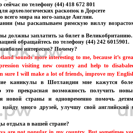
 сейчас по телефону (44) 418 672 801
для археологических раскопок в Дорсете
со всего мира на юго-западе Англии.
тании (мы раскапываем римскую виллу возрасто
 вы должны заплатить за билет в Великобританию.
цией обращайтесь по телефону (44) 242 6015901.
 наиболее интересно? Почему?
land sounds more interesting to me, because it’s grea
ression visiting new country and help to disabale
’m sure I will make a lot of friends, improve my Englis
ие каникулы в Шотландии мне кажутся боле
о это прекрасная возможность получить новы
ия новой страны и одновременно помочь детям
о найду много друзей, улучшу свой английский 
ды отдыха в вашей стране?
days are not popular in my country. But sometimes yo