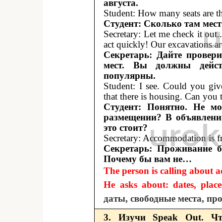
августа.
Student: How many seats are t
Студент: Сколько там мест
Secretary: Let me check it out.
act quickly! Our excavations a
Секретарь: Дайте провери
мест. Вы должны дейст
популярны.
Student: I see. Could you gi
that there is housing. Can you 
Студент: Понятно. Не м
размещении? В объявлении
это стоит?
Secretary: Accommodation is f
Секретарь: Проживание б
Почему бы вам не…
The person is calling about a
He asks about: dates, place
даты, свободные места, пр
3. Изучи Speak Out. Чт