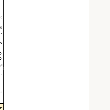
t
и
ь
s
о
о
.
:
е