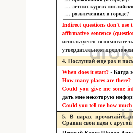
Indirect questions don't use 
affirmative sentence (questio
используется вспомогател
утвердительном предложени
4. Послушай еще раз и по
When does it start?
- Когда 
How many places are there?
Could you give me some in
дать мне некоторую инфо
Could you tell me how much i
5. В парах прочитайте р
Сравни свои идеи с другой
Первый Класс Школа Анг