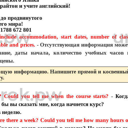
райтон и учите английский!
о до продвинутого
его мира!
 1788 672 801
include accommodation, start dates, number of clas
able and prices.
- Отсутствующая информация може
ние, даты начала, количество учебных часов 
 цены.
дующую информацию. Напишите прямой и косвенны
у.
? Could you tell me when the course starts?
-
Когд
 бы вы сказать мне, когда начнется курс?
в неделю.
re there a week? Could you tell me how many hours o