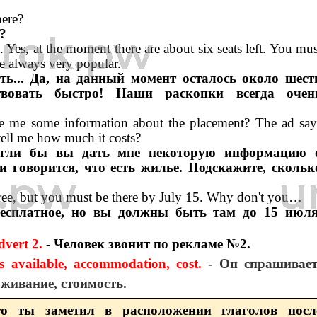
here?
?
.. Yes, at the moment there are about six seats left. You mus
re always very popular.
ть... Да, на данный момент осталось около шест
вовать быстро! Наши раскопки всегда очен
ve me some information about the placement? The ad say
tell me how much it costs?
огли бы вы дать мне некоторую информацию 
 говорится, что есть жилье. Подскажите, скольк
ree, but you must be there by July 15. Why don't you…
есплатное, но вы должны быть там до 15 июля
dvert 2.
- Человек звонит по рекламе №2.
s available, accommodation, cost.
- Он спрашивает
оживание, стоимость.
о ты заметил в расположении глаголов посл