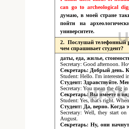
can go to archeological digg
думаю, в моей стране та
пойти на археологическ
университете.
2. Послушай телефонный р
чем спрашивает студент?
даты, еда, жилье, стоимост
Secretary: Good afternoon. Ho
Секретарь: Добрый день. 
Student: Hello. I'm interested 
Студент: Здравствуйте. Ме
Secretary: You mean the dig in
Секретарь: Вы имеете в ви
Student: Yes, that's right. When 
Студент: Да, верно. Когда 
Secretary: Well, they start o
August.
Секретарь: Ну, они начнут