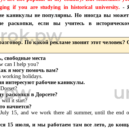
ing if you are studying in historical university.
- 
кие каникулы не популярны. Но иногда вы может
ие раскопки, если вы учитесь в историческо
азговор. По какой рекламе звонит этот человек? 
ь, свободные места
w can I help you?
Как я могу помочь вам?
in working holidays.
ня интересуют рабочие каникулы.
 Dorset?
ду раскопки в Дорсете?
will it start?
это начнется?
n July 15, and we work there all summer, until the end o
ся 15 июля, и мы работаем там все лето, до конц