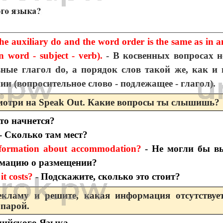
the auxiliary do and the word order is the same as in a
n word - subject - verb).
- В косвенных вопросах н
ьные глагол do, а порядок слов такой же, как и 
и (вопросительное слово - подлежащее - глагол).
смотри на Speak Out. Какие вопросы ты слышишь?
это начнется?
- Сколько там мест?
formation about accommodation?
- Не могли бы в
рмацию о размещении?
t costs?
- Подскажите, сколько это стоит?
екламу и решите, какая информация отсутствует
 парой.
лийского Языка