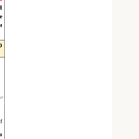
Я
е
м
О
f
а