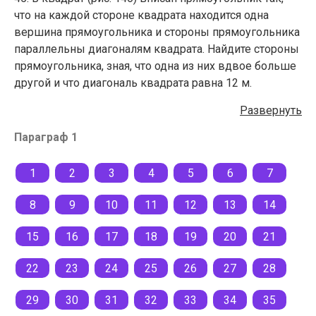
что на каждой стороне квадрата находится одна
вершина прямоугольника и стороны прямоугольника
параллельны диагоналям квадрата. Найдите стороны
прямоугольника, зная, что одна из них вдвое больше
другой и что диагональ квадрата равна 12 м.
Развернуть
Параграф 1
1
2
3
4
5
6
7
8
9
10
11
12
13
14
15
16
17
18
19
20
21
22
23
24
25
26
27
28
29
30
31
32
33
34
35