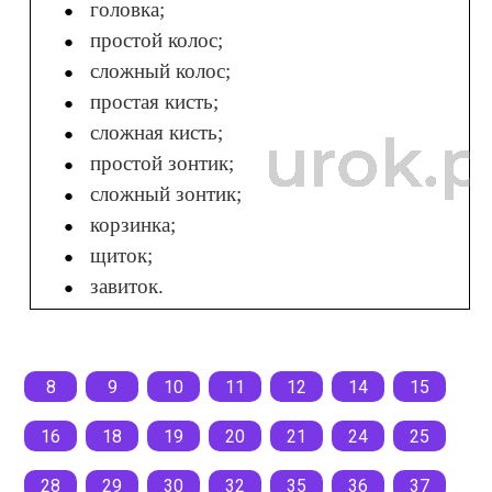
головка;
простой колос;
сложный колос;
простая кисть;
сложная кисть;
простой зонтик;
сложный зонтик;
корзинка;
щиток;
завиток.
8
9
10
11
12
14
15
16
18
19
20
21
24
25
28
29
30
32
35
36
37