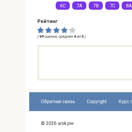
6C
7A
7B
7C
8A
Рейтинг
(
69
оценка, среднее
4
из
5
)
Обратная связь
Copyright
Курс 
© 2026 urok.pw