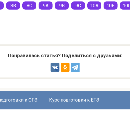
8B
8C
9A
9B
9C
10A
10B
10
Понравилась статья? Поделиться с друзьями:
подготовки к ОГЭ
Курс подготовки к ЕГЭ