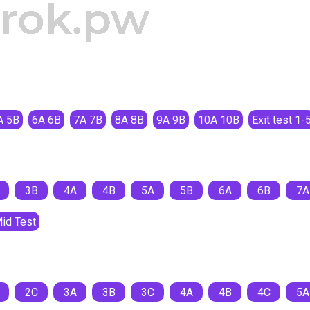
A 5B
6A 6B
7A 7B
8A 8B
9A 9B
10A 10B
Exit test 1-
3B
4A
4B
5A
5B
6A
6B
7A
id Test
2C
3A
3B
3C
4A
4B
4C
5A