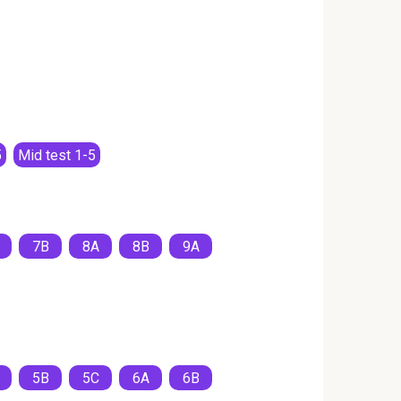
5
Mid test 1-5
7B
8A
8B
9A
5B
5C
6A
6B