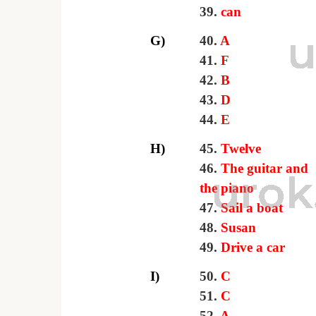
39.
can
G)
40.
A
41.
F
42.
В
43.
D
44.
E
H)
45.
Twelve
46.
The guitar and
the piano
47.
Sail a boat
48.
Susan
49.
Drive a car
I)
50.
C
51.
C
52.
A