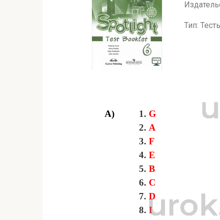
Издатель
Тип: Тест
A)
1.
G
2.
A
3.
F
4.
E
5.
В
6.
C
7.
D
8.
I