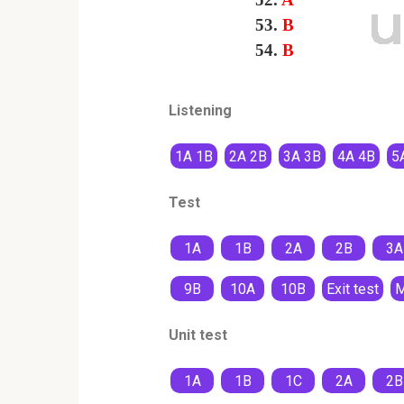
53.
В
54.
В
Listening
1A 1B
2A 2B
3A 3B
4A 4B
5
Test
1A
1B
2A
2B
3A
9B
10A
10B
Exit test
M
Unit test
1A
1B
1C
2A
2B