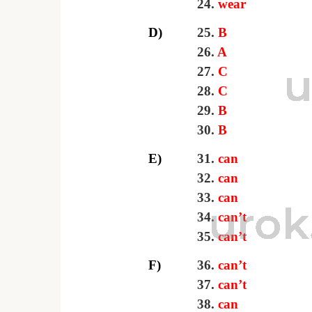
24.
wear
D)
25.
В
26.
A
27.
C
28.
C
29.
В
30.
В
E)
31.
can
32.
can
33.
can
34.
can’t
35.
can’t
F)
36.
can’t
37.
can’t
38.
can