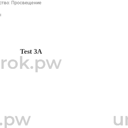
ство: Просвещение
ы
Test 3A