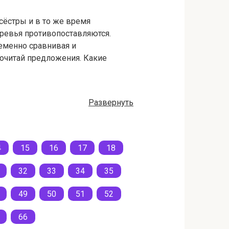
 сёстры и в то же время
­ревья противопоставляются.
еменно сравнивая и
рочитай предложения. Какие
Развернуть
4
15
16
17
18
32
33
34
35
49
50
51
52
66