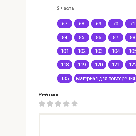
2 часть
67
68
69
70
71
84
85
86
87
88
101
102
103
104
10
118
119
120
121
12
135
Материал для повторения
Рейтинг