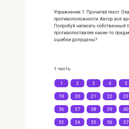
Упражнение 1. Прочитай текст. Оза
противоположности. Автор всё вре
Попробуй написать собственный т
противопоставляя какие-то предм
ошибки допу­щены?
1 часть
1
2
3
4
5
19
20
21
22
23
36
37
38
39
40
53
54
55
56
57