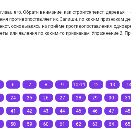
главь его. Обрати внима­ние, как строится текст: деревья —
мя про­тивопоставляет их. Запиши, по каким признакам де
екст, основываясь на приёме противопоставления: одновр
еты или явления по каким-то признакам. Упражнение 2. П
6
7
8
9
10-11
12
13
1
24
25
26
27
28
29
30
31
41
42
43
44
45
46
47
48
58
59
60
61
62
63
64
65