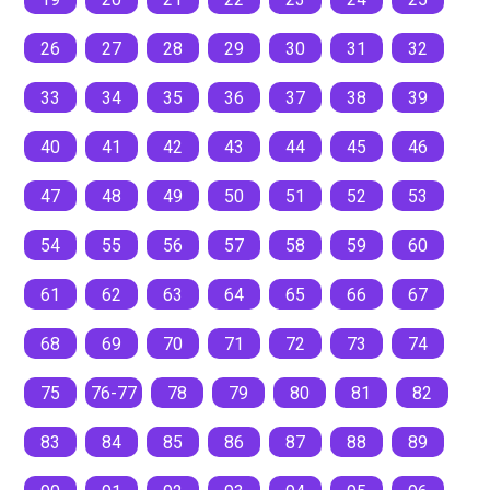
год ей исполнится шесть лет. Сосчитайте, сколько лет
26
27
28
29
30
31
32
дяде.
33
34
35
36
37
38
39
40
41
42
43
44
45
46
47
48
49
50
51
52
53
54
55
56
57
58
59
60
61
62
63
64
65
66
67
68
69
70
71
72
73
74
75
76-77
78
79
80
81
82
83
84
85
86
87
88
89