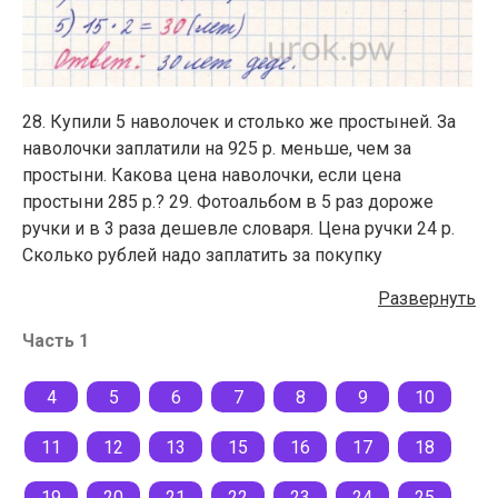
28. Купили 5 наволочек и столько же простыней. За
наволочки заплатили на 925 р. меньше, чем за
простыни. Какова цена наволочки, если цена
простыни 285 р.? 29. Фотоальбом в 5 раз дороже
ручки и в 3 раза дешевле словаря. Цена ручки 24 р.
Сколько рублей надо заплатить за покупку
фотоальбома и словаря? 30*. По какому правилу
Развернуть
записан ряд чисел? Назовите следующее число в
ряду. 800, 1 600, 3 200, 6 400, … . 31*. Разговаривают
Часть 1
племянник и дядя. — Дядя, сколько тебе лет? — Два
раза по столько, сколько лет Оле. — А сколько лет
4
5
6
7
8
9
10
Оле? — В три раза меньше, чем тёте Вале. — А сколько
лет тёте Вале? — Тётя Валя на двадцать лет старше
11
12
13
15
16
17
18
Алексея. — А сколько лет Алексею? — Алексей в пять
раз старше Анечки. — А сколько лет Анечке? — Через
19
20
21
22
23
24
25