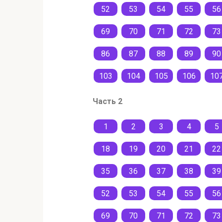
52
53
54
55
56
69
70
71
72
73
86
87
88
89
90
103
104
105
106
10
Часть 2
1
2
3
4
5
18
19
20
21
22
35
36
37
38
39
52
53
54
55
56
69
70
71
72
73