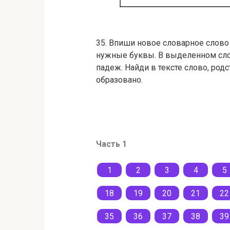
35. Впиши новое словарное слово
нужные буквы. В выделенном слов
падеж. Найди в тексте слово, ро
образовано.
Часть 1
1
2
3
4
5
18
19
20
21
22
35
36
37
38
39