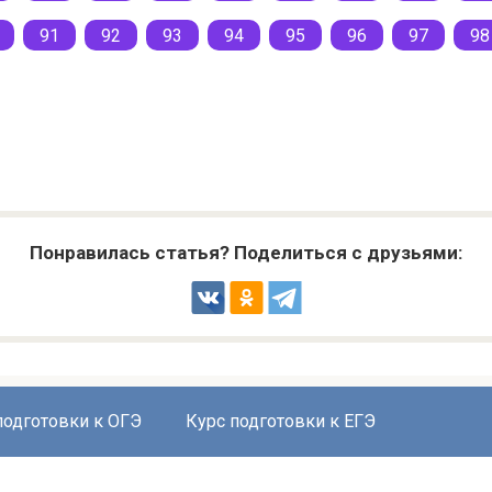
91
92
93
94
95
96
97
98
Понравилась статья? Поделиться с друзьями:
подготовки к ОГЭ
Курс подготовки к ЕГЭ