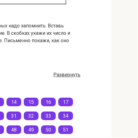
рых надо запомнить. Вставь
. В скобках укажи их число и
е. Письменно покажи, как оно
Развернуть
14
15
16
17
31
32
33
34
48
49
50
51