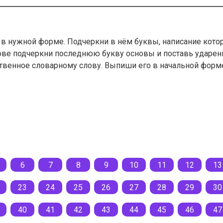
 в нужной форме. Подчеркни в нём буквы, написание кото
е подчеркни последнюю букву основы и поставь ударение
дственное словарному слову. Выпиши его в начальной форм
6
7
8
9
10
11
12
13
23
24
25
26
27
28
29
30
40
41
42
43
44
45
46
47