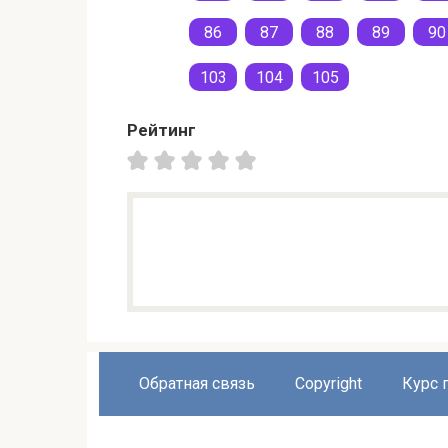
86
87
88
89
90
103
104
105
Рейтинг
Обратная связь
Copyright
Курс 