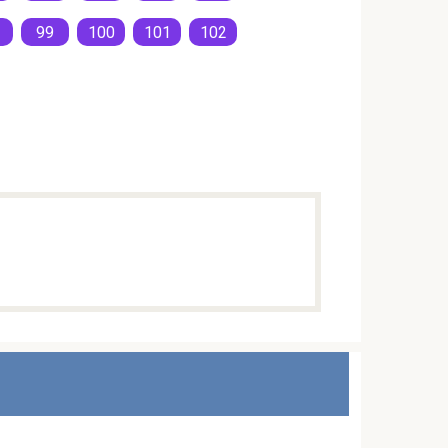
99
100
101
102