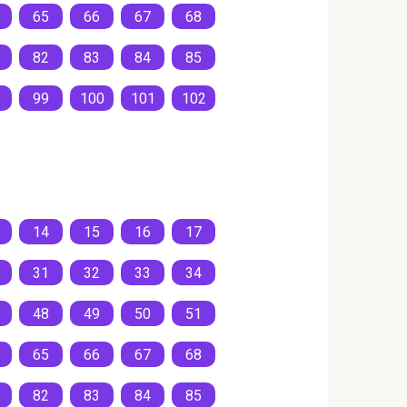
65
66
67
68
82
83
84
85
99
100
101
102
14
15
16
17
31
32
33
34
48
49
50
51
65
66
67
68
82
83
84
85