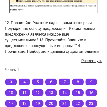
12. Прочитайте. Укажите над словами части речи.
Подчеркните основу предложения. Каким членом
предложения является каждое имя
существительное? 13. Прочитайте. Впишите в
предложение пропущенные вопросы. "14.
Прочитайте. Подберите к данным существительным
однокоренные неодушевленные имена
Развернуть
существительные и запишите их. Выделите корень в
однокоренных словах." Подготовьтесь доказать, что
Часть 1
вы правильно выполнили задание.
3
4
5
6
7
8
9
10
11
12
13
14
15
16
17
18
19
20
21
22
23