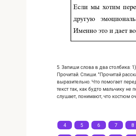
5. Запиши слова в два столбика: 
Прочитай. Спиши. "Прочитай расск
выразительно. Что помогает перед
текст так, как будто мальчику не 
слушает, понимают, что костюм оч
4
5
6
7
8