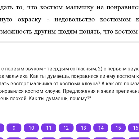
1) с первым звуком - твердым согласным; 2) с первым звук
аз мальчика. Как ты думаешь, понравился ли ему костюм к
ать восторг мальчика от костюма клоуна? А как это показ
понравился костюм клоуна. Предложения и знаки препинания
ень плохой. Как ты думаешь, почему?"
9
10
11
12
13
14
15
16