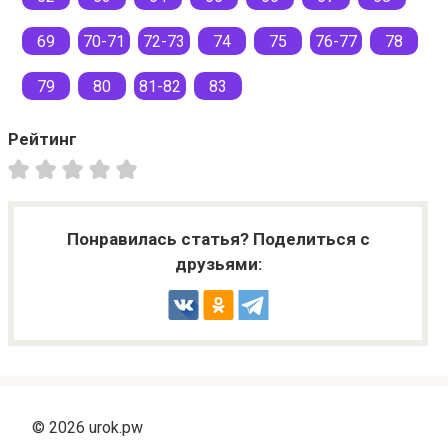
69
70-71
72-73
74
75
76-77
78
79
80
81-82
83
Рейтинг
Понравилась статья? Поделиться с
друзьями:
© 2026 urok.pw