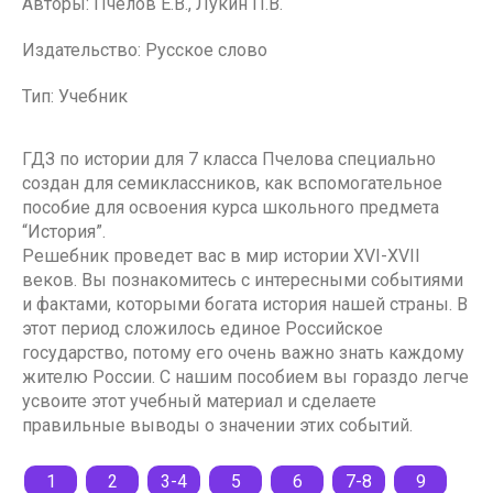
Авторы: Пчелов Е.В., Лукин П.В.
Издательство: Русское слово
Тип: Учебник
ГДЗ по истории для 7 класса Пчелова специально
создан для семиклассников, как вспомогательное
пособие для освоения курса школьного предмета
“История”.
Решебник проведет вас в мир истории XVI-XVII
веков. Вы познакомитесь с интересными событиями
и фактами, которыми богата история нашей страны. В
этот период сложилось единое Российское
государство, потому его очень важно знать каждому
жителю России. С нашим пособием вы гораздо легче
усвоите этот учебный материал и сделаете
правильные выводы о значении этих событий.
1
2
3-4
5
6
7-8
9