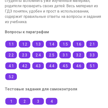
студенты вспомнить уже изученный материал,
родители проверить своих детей. Весь материал из
ГДЗ понятен, удобен и прост в использовании,
содержит правильные ответы на вопросы и задания
из учебника.
Вопросы к параграфам
1.1
1.2
1.3
1.4
1.5
1.6
2.1
2.2
2.3
2.4
2.5
3.1
3.2
3.3
4.1
4.2
4.3
4.4
4.5
4.6
5.1
5.2
Тестовые задания для самоконтроля
1
2
3
4