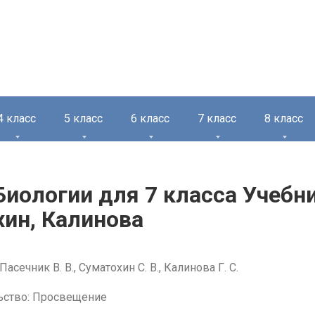
4 класс
5 класс
6 класс
7 класс
8 класс
Биологии для 7 класса Учебн
ин, Калинова
асечник В. В., Суматохин С. В., Калинова Г. С.
ьство: Просвещение