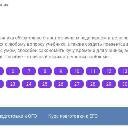
бник
сечника обязательно станет отличным подспорьем в деле п
я к любому вопросу учебника, а также создать презентаци
с умом, способен сэкономить кучу времени для ученика, ве
. Пособие - отличный вариант решения проблемы.
6
7
8
9
10
11
12
13
23
24
25
26
27
28
29
30
подготовки к ОГЭ
Курс подготовки к ЕГЭ