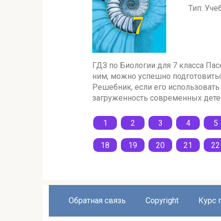
Тип: Уче
ГДЗ по Биологии для 7 класса Па
ним, можно успешно подготовитьс
Решебник, если его использовать 
загруженность современных детей
1
2
3
4
5
18
19
20
21
22
Обратная связь
Copyright
Курс 