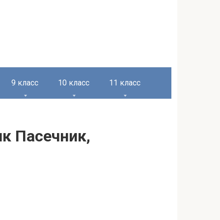
9 класс
10 класс
11 класс
ик Пасечник,