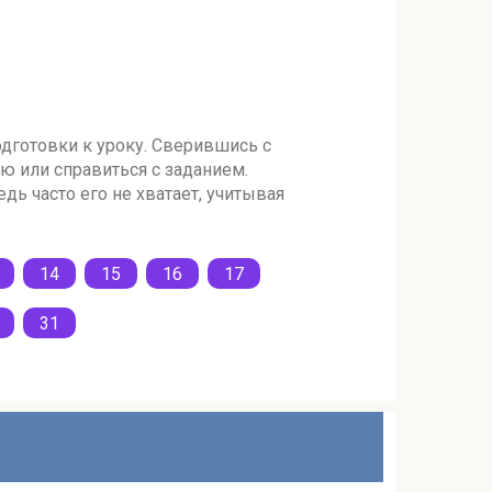
одготовки к уроку. Сверившись с
ю или справиться с заданием.
дь часто его не хватает, учитывая
14
15
16
17
31