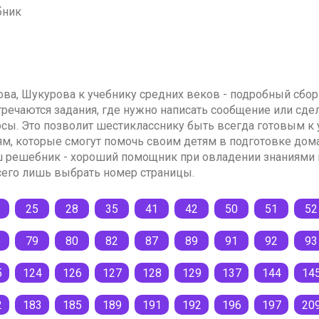
бник
ова, Шукурова к учебнику средних веков - подробный сбор
встречаются задания, где нужно написать сообщение или с
осы. Это позволит шестикласснику быть всегда готовым к 
м, которые смогут помочь своим детям в подготовке дома
ш решебник - хороший помощник при овладении знаниями 
сего лишь выбрать номер страницы.
25
28
35
41
42
50
51
52
79
80
82
87
89
91
92
93
5
124
126
127
128
129
137
144
14
2
183
185
189
191
192
196
197
20