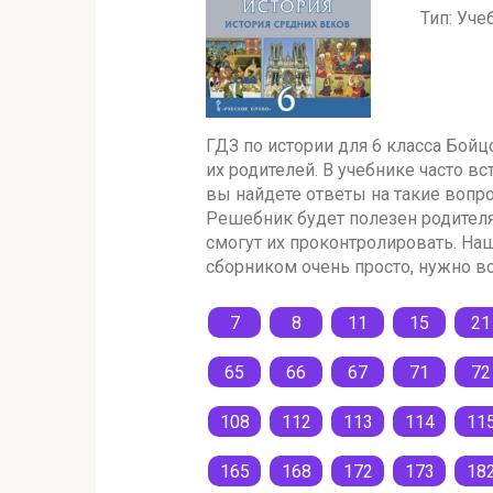
Тип: Уче
ГДЗ по истории для 6 класса Бойц
их родителей. В учебнике часто 
вы найдете ответы на такие вопр
Решебник будет полезен родителя
смогут их проконтролировать. На
сборником очень просто, нужно в
7
8
11
15
21
65
66
67
71
72
108
112
113
114
11
165
168
172
173
18