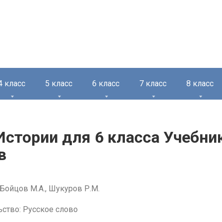
4 класс
5 класс
6 класс
7 класс
8 класс
Истории для 6 класса Учебни
в
Бойцов М.А., Шукуров Р.М.
ьство: Русское слово