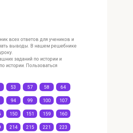
ник всех ответов для учеников и
делать выводы. В нашем решебнике
уроку.
шних заданий по истории и
по истории. Пользоваться
53
57
58
64
94
99
100
107
5
150
151
159
160
9
214
215
221
223