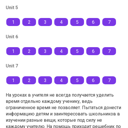
Unit 5
1
2
3
4
5
6
7
Unit 6
1
2
3
4
5
6
7
Unit 7
1
2
3
4
5
6
7
На уроках в учителя не всегда получается уделить
время отдельно каждому ученику, ведь
ограниченное время не позволяет. Пытаться донести
информацию детям и заинтересовать школьников в
изучении разные вещи, которые под силу не
каждому учителю. На помощь приходит решебник по