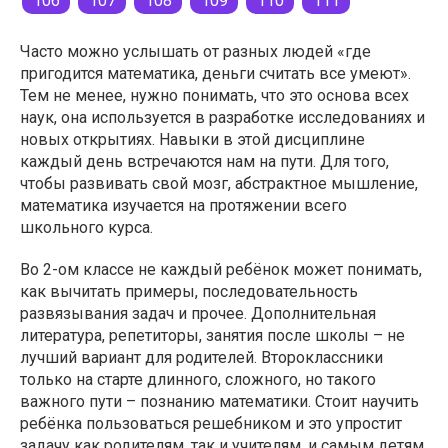
106
107
108
109
110
111
Часто можно услышать от разных людей «где
пригодится математика, деньги считать все умеют».
Тем не менее, нужно понимать, что это основа всех
наук, она используется в разработке исследованиях и
новых открытиях. Навыки в этой дисциплине
каждый день встречаются нам на пути. Для того,
чтобы развивать свой мозг, абстрактное мышление,
математика изучается на протяжении всего
школьного курса.
Во 2-ом классе не каждый ребёнок может понимать,
как вычитать примеры, последовательность
развязывания задач и прочее. Дополнительная
литература, репетиторы, занятия после школы – не
лучший вариант для родителей. Второклассники
только на старте длинного, сложного, но такого
важного пути – познанию математики. Стоит научить
ребёнка пользоваться решебником и это упростит
задачу как родителям, так и учителям, и самым детям.