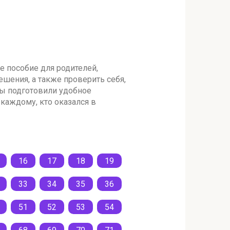
ое пособие для родителей,
ешения, а также проверить себя,
мы подготовили удобное
каждому, кто оказался в
16
17
18
19
33
34
35
36
51
52
53
54