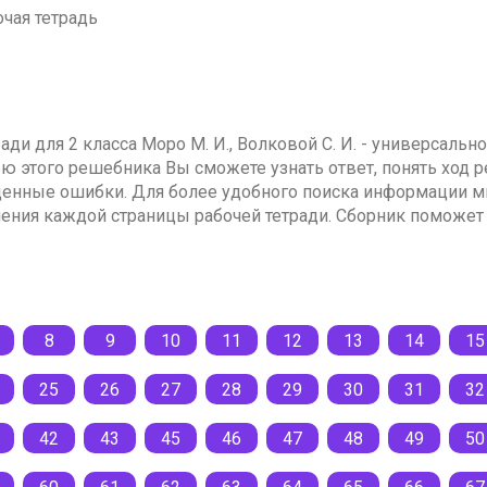
очая тетрадь
ди для 2 класса Моро М. И., Волковой С. И. - универсальн
 этого решебника Вы сможете узнать ответ, понять ход р
ущенные ошибки. Для более удобного поиска информации 
ния каждой страницы рабочей тетради. Сборник поможет 
8
9
10
11
12
13
14
15
25
26
27
28
29
30
31
32
42
43
45
46
47
48
49
50