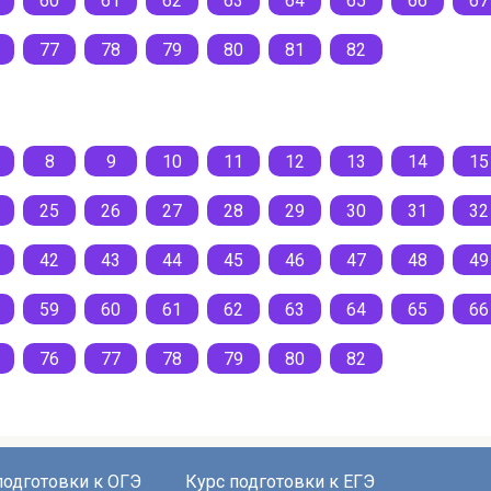
60
61
62
63
64
65
66
67
77
78
79
80
81
82
8
9
10
11
12
13
14
15
25
26
27
28
29
30
31
32
42
43
44
45
46
47
48
49
59
60
61
62
63
64
65
66
76
77
78
79
80
82
подготовки к ОГЭ
Курс подготовки к ЕГЭ