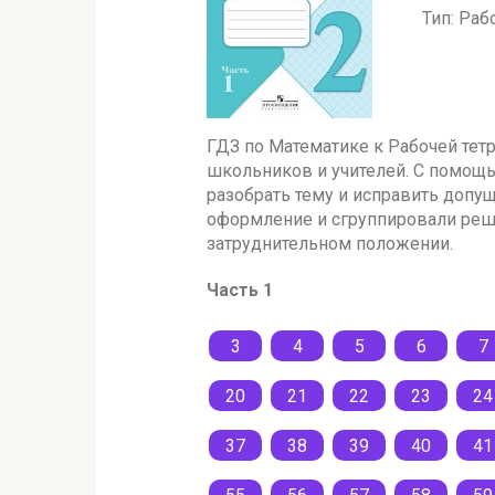
Тип: Раб
ГДЗ по Математике к Рабочей тетра
школьников и учителей. С помощью
разобрать тему и исправить доп
оформление и сгруппировали реше
затруднительном положении.
Часть 1
3
4
5
6
7
20
21
22
23
24
37
38
39
40
41